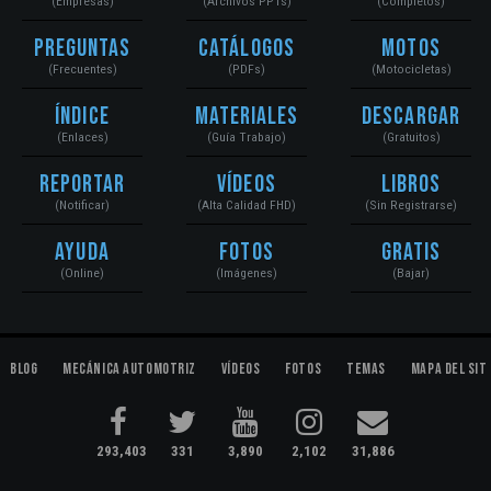
(Empresas)
(Archivos PPTs)
(Completos)
Preguntas
Catálogos
Motos
(Frecuentes)
(PDFs)
(Motocicletas)
Índice
Materiales
Descargar
(Enlaces)
(Guía Trabajo)
(Gratuitos)
Reportar
Vídeos
Libros
(Notificar)
(Alta Calidad FHD)
(Sin Registrarse)
Ayuda
Fotos
Gratis
(Online)
(Imágenes)
(Bajar)
Blog
Mecánica Automotriz
Vídeos
Fotos
Temas
Mapa del Sit
293,403
331
3,890
2,102
31,886