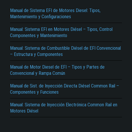
Manual de Sistema EFI de Motores Diesel: Tipos,
Mantenimiento y Configuraciones
Manual: Sistema EFI en Motores Diésel – Tipos, Control
Componentes y Mantenimiento
Manual: Sistema de Combustible Diésel de EFI Convencional
– Estructura y Componentes
El Título es incorrecto según el contenido.
Manual de Motor Diesel de EFI – Tipos y Partes de
Texto o Imagen de portada son erróneos.
Convencional y Rampa Común
No carga o no se visualiza el contenido.
Manual de Sist. de Inyección Directa Diésel Common Rail –
Reportar otro tipo de error...
Componentes y Funciones
Manual: Sistema de Inyección Electrónica Common Rail en
Motores Diésel