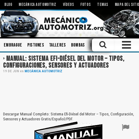
BLOG
MECÁNICA AUTOMOTRIZ
VÍDEOS
FOTOS
TEMAS
MAPA DEL SITI
Embrague
Pistones
Talleres
Bombas
Inyectores
Aceites
A
MANUAL: SISTEMA EFI-DIÉSEL DEL MOTOR – TIPOS,
CONFIGURACIONES, SENSORES Y ACTUADORES
19
DE
JUN
en
MECÁNICA AUTOMOTRIZ
Descargar Manual Completo: Sistema Efi-Diésel del Motor – Tipos, Configuración,
Sensores y Actuadores Gratis/Español/PDF.