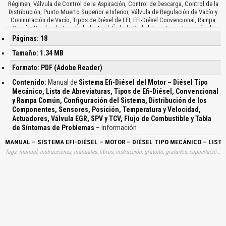
Régimen, Válvula de Control de la Aspiración, Control de Descarga, Control de la
Distribución, Punto Muerto Superior e Inferior, Válvula de Regulación de Vacío y
Conmutación de Vacío, Tipos de Diésel de EFI, EFI-Diésel Convencional, Rampa
Común, Bomba de Tipo Émbolo Axial, Émbolo Radial, Inyectores, Inyección de
Combustible, Control del Volumen de Inyección, Tipos de Motor que Utilizan EFI,
Páginas: 18
5L-E, 1KZ-TE E/G, 1HD-FTE E/G, 15B-FTE E/G, 1CD-FTV E/G, 1KD-FTV E/G, 2KD-FTV
E/G, 1ND-TV E/G, Configuración del Sistema, Sensores, Posición del Pedal del
Tamaño: 1.34 MB
Acelerador, Temperatura del Aire de Admisión, Ángulo de Apertura del Acelerador,
Formato: PDF (Adobe Reader)
Turbocompresión, Temperatura del Agua, Posición del Cigüeñal, Sensor de
Velocidad, Temperatura del Combustible, Actuador, Válvula de Recirculación de
Contenido:
Manual de
Sistema Efi-Diésel del Motor – Diésel Tipo
los Gases, Válvula de Control de Descarga, Control de la Distribución, Ecu y Otras
Mecánico, Lista de Abreviaturas, Tipos de Efi-Diésel, Convencional
Piezas, Flujo de Combustible, Señales, Distribución de los Componentes,
y Rampa Común, Configuración del Sistema, Distribución de los
Caudalímetro de Aire, Sensor de Posición, Inyector, Válvula EGR, Elementos de
Control, Sistema de Admisión, Combustible y Precalentamiento, Mantenimiento,
Componentes, Sensores, Posición, Temperatura y Velocidad,
Tabla de Síntomas, Motor de Arranque, Relé del Motor, Arranque Difícil, Circuito
Actuadores, Válvula EGR, SPV y TCV, Flujo de Combustible y Tabla
de la Señal STA, Ralentí del Motor Alto, Aceleración Deficiente, Boquilla del
de Síntomas de Problemas
– Información
Inyector, Bomba de Inyección, Detonaciones, Bomba de Suministro, Engranajes de
Distribución, Instalación, Correa de Distribución e Inspección…
MANUAL – SISTEMA EFI-DIÉSEL – MOTOR – DIÉSEL TIPO MECÁNICO – LIS
Tags: manual, instrucciones, manuales, libros, instrucción, gratuito, gratuitos, capacitación, entrenamiento, capacitaciones, información, datos, gratis, descargar, guías, guias, sistemas, efi, diesel, motores, diesel, tipos, mecanicos, listas, abreviaturas, tipos, efi, diesel, convencionales, rampas, comun, configuraciones, sistemas, distribuciones, componentes, sensores, posiciones, temperaturas, velocidades, actuadores, valvulas, egr, spv, tcv, flujos, combustibles, tablas, sintomas, problemas, aprender, descargas