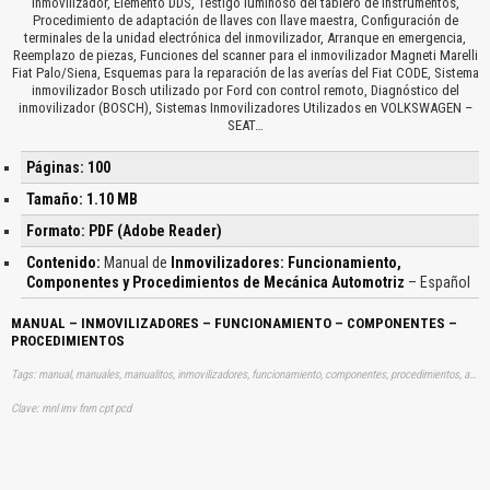
inmovilizador, Elemento DDS, Testigo luminoso del tablero de instrumentos,
Procedimiento de adaptación de llaves con llave maestra, Configuración de
terminales de la unidad electrónica del inmovilizador, Arranque en emergencia,
Reemplazo de piezas, Funciones del scanner para el inmovilizador Magneti Marelli
Fiat Palo/Siena, Esquemas para la reparación de las averías del Fiat CODE, Sistema
inmovilizador Bosch utilizado por Ford con control remoto, Diagnóstico del
inmovilizador (BOSCH), Sistemas Inmovilizadores Utilizados en VOLKSWAGEN –
SEAT…
Páginas: 100
Tamaño: 1.10 MB
Formato: PDF (Adobe Reader)
Contenido:
Manual de
Inmovilizadores: Funcionamiento,
Componentes y Procedimientos de Mecánica Automotriz
– Español
MANUAL – INMOVILIZADORES – FUNCIONAMIENTO – COMPONENTES –
PROCEDIMIENTOS
Tags: manual, manuales, manualitos, inmovilizadores, funcionamiento, componentes, procedimientos, aprender, descargas
Clave: mnl imv fnm cpt pcd