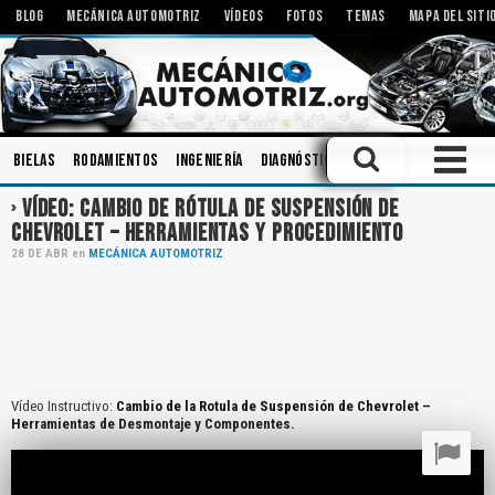
BLOG
MECÁNICA AUTOMOTRIZ
VÍDEOS
FOTOS
TEMAS
MAPA DEL SITI
Bielas
Rodamientos
Ingeniería
Diagnóstico
Talleres
Engrana
VÍDEO: CAMBIO DE RÓTULA DE SUSPENSIÓN DE
CHEVROLET – HERRAMIENTAS Y PROCEDIMIENTO
28
DE
ABR
en
MECÁNICA AUTOMOTRIZ
Vídeo Instructivo:
Cambio de la Rotula de Suspensión de Chevrolet –
Herramientas de Desmontaje y Componentes.