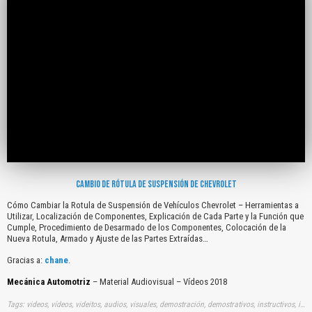
CAMBIO DE RÓTULA DE SUSPENSIÓN DE CHEVROLET
Cómo Cambiar la Rotula de Suspensión de Vehículos Chevrolet – Herramientas a
Utilizar, Localización de Componentes, Explicación de Cada Parte y la Función que
Cumple, Procedimiento de Desarmado de los Componentes, Colocación de la
Nueva Rotula, Armado y Ajuste de las Partes Extraídas…
Gracias a:
chane
.
Mecánica Automotriz
– Material Audiovisual – Vídeos 2018
Tags: videos, vídeos, videitos, audios, visuales, demostración, demostrativos, instructivos, instrucción, audiovisuales, gratuito, gratis, comos, cambiar, rotulas, suspensiones, vehiculos, chevrolet, herramientas, utilizar, localizaciones, componentes, explicaciones, cadas, partes, funciones, ques, cumples, procedimientos, desarmados, componentes, colocaciones, nuevas, rotulas, armados, ajustes, partes, extraidas, youtube