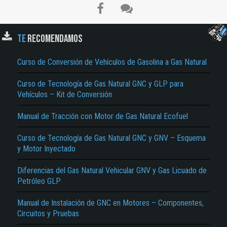
TE
RECOMENDAMOS
Curso de Conversión de Vehículos de Gasolina a Gas Natural
Curso de Tecnología de Gas Natural GNC y GLP para
Vehículos – Kit de Conversión
El Título es incorrecto según el contenido.
Manual de Tracción con Motor de Gas Natural Ecofuel
Texto o Imagen de portada son erróneos.
Curso de Tecnología de Gas Natural GNC y GNV – Esquema
y Motor Inyectado
No carga o no se visualiza el contenido.
Reportar otro tipo de error...
Diferencias del Gas Natural Vehicular GNV y Gas Licuado de
Petróleo GLP
Manual de Instalación de GNC en Motores – Componentes,
Circuitos y Pruebas