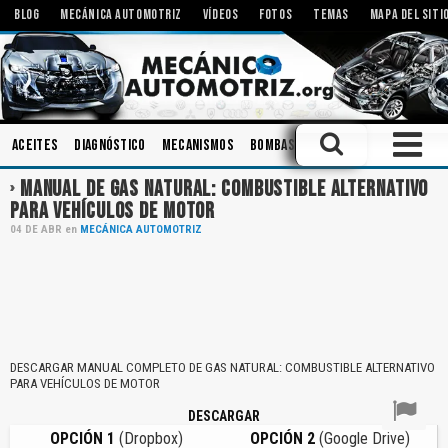
BLOG
MECÁNICA AUTOMOTRIZ
VÍDEOS
FOTOS
TEMAS
MAPA DEL SITI
Aceites
Diagnóstico
Mecanismos
Bombas
Ingeniería
Amortigu
MANUAL DE GAS NATURAL: COMBUSTIBLE ALTERNATIVO
PARA VEHÍCULOS DE MOTOR
04
DE
ABR
en
MECÁNICA AUTOMOTRIZ
DESCARGAR MANUAL COMPLETO DE GAS NATURAL: COMBUSTIBLE ALTERNATIVO
PARA VEHÍCULOS DE MOTOR
DESCARGAR
OPCIÓN 1
(Dropbox)
OPCIÓN 2
(Google Drive)