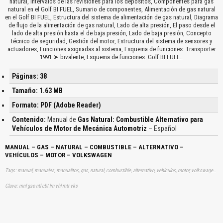
natural, Intervalos de las revisiones para los depósitos, Componentes para gas
natural en el Golf BI FUEL, Sumario de componentes, Alimentación de gas natural
en el Golf BI FUEL, Estructura del sistema de alimentación de gas natural, Diagrama
de flujo de la alimentación de gas natural, Lado de alta presión, El paso desde el
lado de alta presión hasta el de baja presión, Lado de baja presión, Concepto
técnico de seguridad, Gestión del motor, Estructura del sistema de sensores y
actuadores, Funciones asignadas al sistema, Esquema de funciones: Transporter
1991 ➤ bivalente, Esquema de funciones: Golf BI FUEL…
Páginas: 38
Tamaño: 1.63 MB
Formato: PDF (Adobe Reader)
Contenido:
Manual de
Gas Natural: Combustible Alternativo para
Vehículos de Motor de Mecánica Automotriz
– Español
MANUAL – GAS – NATURAL – COMBUSTIBLE – ALTERNATIVO –
VEHÍCULOS – MOTOR – VOLKSWAGEN
Tags: manual, manuales, manualitos, gas, natural, combustible, alternativo, vehiculos, motor, volkswagen, aprender, descargas
Clave: mnl gse ntl cbt lrn vhl mtr vks