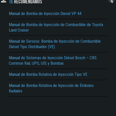
TE
RECOMENDAMOS
Manual de Bomba de Inyección Diesel VP 44
Manual de Bomba de Inyección de Combustible de Toyota
Land Cruiser
Manual de Servicio: Bomba de Inyección de Combustible
Diésel Tipo Distribuidor (VE)
El Título es incorrecto según el contenido.
Texto o Imagen de portada son erróneos.
Manual de Sistemas de Inyección Diésel Bosch – CRS
Common Rail, UPS, UIS y Bombas
No carga o no se visualiza el contenido.
Manual de Bomba Rotativa de Inyección Tipo VE
Reportar otro tipo de error...
Manual de Bomba Rotativa de Inyección de Émbolos
Radiales