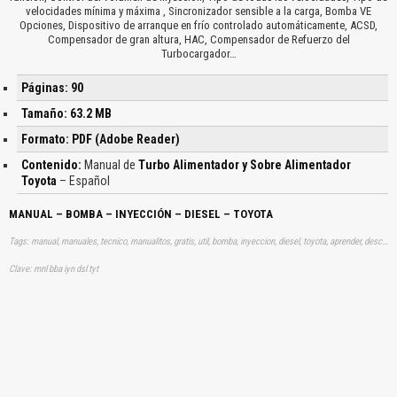
velocidades mínima y máxima , Sincronizador sensible a la carga, Bomba VE
Opciones, Dispositivo de arranque en frío controlado automáticamente, ACSD,
Compensador de gran altura, HAC, Compensador de Refuerzo del
Turbocargador…
Páginas: 90
Tamaño: 63.2 MB
Formato: PDF (Adobe Reader)
Contenido:
Manual de
Turbo Alimentador y Sobre Alimentador
Toyota
– Español
MANUAL – BOMBA – INYECCIÓN – DIESEL – TOYOTA
Tags: manual, manuales, tecnico, manualitos, gratis, util, bomba, inyeccion, diesel, toyota, aprender, descargas
Clave: mnl bba iyn dsl tyt