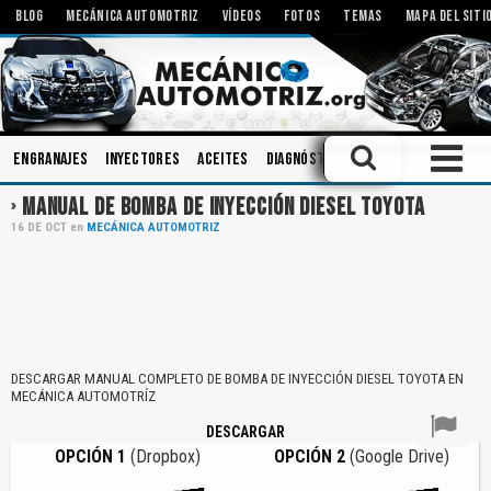
BLOG
MECÁNICA AUTOMOTRIZ
VÍDEOS
FOTOS
TEMAS
MAPA DEL SITI
Engranajes
Inyectores
Aceites
Diagnóstico
Mecanismos
Tecn
MANUAL DE BOMBA DE INYECCIÓN DIESEL TOYOTA
16
DE
OCT
en
MECÁNICA AUTOMOTRIZ
DESCARGAR MANUAL COMPLETO DE BOMBA DE INYECCIÓN DIESEL TOYOTA EN
MECÁNICA AUTOMOTRÍZ
DESCARGAR
OPCIÓN 1
(Dropbox)
OPCIÓN 2
(Google Drive)