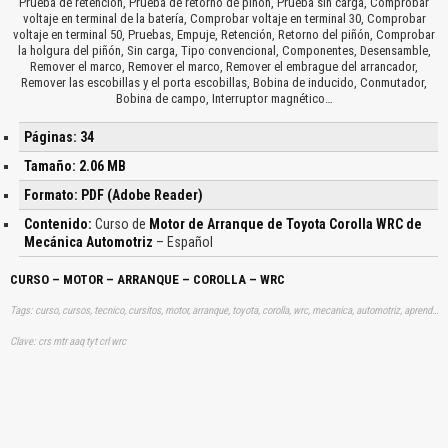
Prueba de retención, Prueba de retorno de piñón, Prueba sin carga, Comprobar
voltaje en terminal de la batería, Comprobar voltaje en terminal 30, Comprobar
voltaje en terminal 50, Pruebas, Empuje, Retención, Retorno del piñón, Comprobar
la holgura del piñón, Sin carga, Tipo convencional, Componentes, Desensamble,
Remover el marco, Remover el marco, Remover el embrague del arrancador,
Remover las escobillas y el porta escobillas, Bobina de inducido, Conmutador,
Bobina de campo, Interruptor magnético…
Páginas: 34
Tamaño: 2.06 MB
Formato: PDF (Adobe Reader)
Contenido:
Curso de
Motor de Arranque de Toyota Corolla WRC de
Mecánica Automotriz
– Español
CURSO – MOTOR – ARRANQUE – COROLLA – WRC
Tags: curso, cursos, tecnico, cursitos, motor, arranque, toyota, corolla, wrc, mecanica, automotriz, aprender, descargas
Clave: crs mtr aaq tyt crl wrc