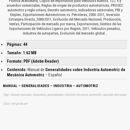
Política Arancelaria, Cupos de importación para vehículos nuevos, TLC´s y
acuerdos comerciales, Reglas de origen de productos automotrices, PROSEC
automotriz y regla octava, Decreto automotriz, Indicadores sectoriales, PIB y
Empleo, Exportaciones Automotrices vs. Petroleras, 2000 -2011, Inversión
Extranjera Directa, 2000-2011, Evolución del Mercado Nacional, Producción,
Ventas, Participación de mercado por marca, Exportaciones, Destino de las
Exportaciones de Vehículos Ligeros por Región, 2011, Vehículos pesados,
Industria de autopartes, Evolución del mercado global…
Páginas: 44
Tamaño: 1.62 MB
Formato: PDF (Adobe Reader)
Contenido:
Manual de
Generalidades sobre Industria Automotriz de
Mecánica Automotriz
– Español
MANUAL – GENERALIDADES – INDUSTRIA – AUTOMOTRIZ
Tags: manual, manuales, manualitos, generalidades, industria, mecanica, automotriz, aprender, descargas
Clave: mnl grl idt amr