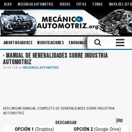
BLOG
MECÁNICA AUTOMOTRIZ
VÍDEOS
FOTOS
TEMAS
MAPA DEL SITI
Amortiguadores
Modificaciones
Engranajes
Carrocerias
Ingeni
MANUAL DE GENERALIDADES SOBRE INDUSTRIA
AUTOMOTRIZ
20
DE
FEB
en
MECÁNICA AUTOMOTRIZ
DESCARGAR MANUAL COMPLETO DE GENERALIDADES SOBRE INDUSTRIA
AUTOMOTRIZ
DESCARGAR
OPCIÓN 1
(Dropbox)
OPCIÓN 2
(Google Drive)