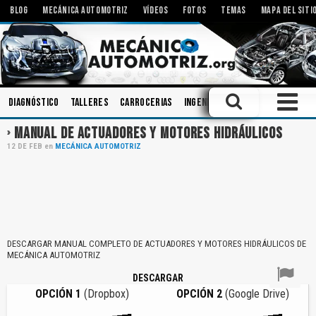
BLOG
MECÁNICA AUTOMOTRIZ
VÍDEOS
FOTOS
TEMAS
MAPA DEL SITI
Diagnóstico
Talleres
Carrocerias
Ingeniería
Bielas
Pistones
MANUAL DE ACTUADORES Y MOTORES HIDRÁULICOS
12
DE
FEB
en
MECÁNICA AUTOMOTRIZ
DESCARGAR MANUAL COMPLETO DE ACTUADORES Y MOTORES HIDRÁULICOS DE
MECÁNICA AUTOMOTRIZ
DESCARGAR
OPCIÓN 1
(Dropbox)
OPCIÓN 2
(Google Drive)