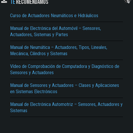
TE
RECOMENDAMOS
Curso de Actuadores Neumáticos e Hidráulicos
Manual de Electrónica del Automóvil – Sensores,
Actuadores, Sistemas y Partes
Manual de Neumática – Actuadores, Tipos, Lineales,
Mecánica, Cilindros y Sistemas
El Título es incorrecto según el contenido.
Vídeo de Comprobación de Computadora y Diagnóstico de
Texto o Imagen de portada son erróneos.
Sensores y Actuadores
No carga o no se visualiza el contenido.
Manual de Sensores y Actuadores – Clases y Aplicaciones
Reportar otro tipo de error...
en Sistemas Electrónicos
Manual de Electrónica Automotriz – Sensores, Actuadores y
Sistemas