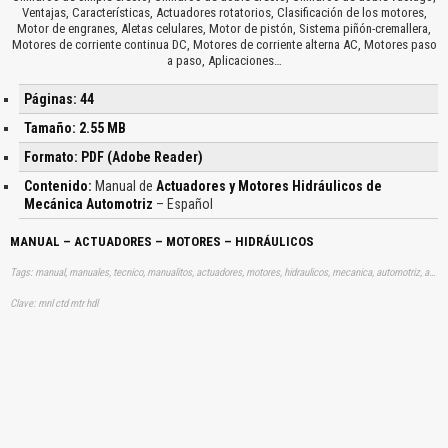
Ventajas, Características, Actuadores rotatorios, Clasificación de los motores,
Motor de engranes, Aletas celulares, Motor de pistón, Sistema piñón-cremallera,
Motores de corriente continua DC, Motores de corriente alterna AC, Motores paso
a paso, Aplicaciones…
Páginas: 44
Tamaño: 2.55 MB
Formato: PDF (Adobe Reader)
Contenido:
Manual de
Actuadores y Motores Hidráulicos de
Mecánica Automotriz
– Español
MANUAL – ACTUADORES – MOTORES – HIDRÁULICOS
Tags: manual, manuales, tecnico, manualitos, actuadores, motores, hidraulicos, mecanica, automotriz, aprender, descargas
Clave: mnl ctd mtr hdl