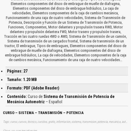
Elementos componentes del disco de embrague de muelle de diafragma,
Elementos componentes del disco de embrague hidráulico, La caja de
velocidades, Elementos componentes de la caja de cambios mecánica,
Funcionamiento de una caja de cuatro velocidades, Sistema de Transmisión de
Potencia, Descripción y Función de un Sistema de Transmisión de Potencia,
Funciones, Componentes, Motor delantero y propulsión trasera RWD, Motor
delantero y propulsión delantera FWD, Motor trasero y propulsión trasera,
Tracción en las cuatro ruedas 4WD o AWD, Sistema de Transmisión de un camión,
Sistema de transmisión de un cargados frontal, Sistema de transmisión de un
tractor, El embrague, Tipos de embragues, Elementos componentes del disco de
embrague de muelle de diafragma, Elementos componentes del disco de
embrague hidráulico, La caja de velocidades, Elementos componentes de la caja
de cambios mecánica, Funcionamiento de una caja de cuatro velocidades…
Páginas: 27
Tamaño: 1.20 MB
Formato: PDF (Adobe Reader)
Contenido:
Curso de
Sistema de Transmisión de Potencia de
Mecánica Automotriz
– Español
CURSO – SISTEMA – TRANSMISIÓN – POTENCIA
Tags: curso, cursos, tecnico, cursitos, gratis, informacion, sistema, transmision, potencia, mecanica, automotriz, aprender, descargas
Clave: crs ssm trm ptt mctm