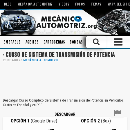
BLOG
MECÁNICA AUTOMOTRIZ
VÍDEOS
FOTOS
TEMAS
MAPA DEL SITI
Embrague
Aceites
Carrocerias
Bombas
Herramientas
Engrana
CURSO DE SISTEMA DE TRANSMISIÓN DE POTENCIA
23
DE
AGO
en
MECÁNICA AUTOMOTRIZ
Descargar Curso Completo de Sistema de Transmisión de Potencia en Vehículos
Gratis en Español y en PDF
DESCARGAR
OPCIÓN 1
(Google Drive)
OPCIÓN 2
(Box)