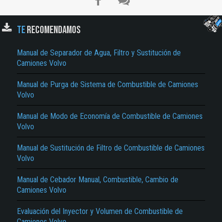
TE
RECOMENDAMOS
Manual de Separador de Agua, Filtro y Sustitución de
Camiones Volvo
Manual de Purga de Sistema de Combustible de Camiones
Volvo
El Título es incorrecto según el contenido.
Manual de Modo de Economía de Combustible de Camiones
Volvo
Texto o Imagen de portada son erróneos.
Manual de Sustitución de Filtro de Combustible de Camiones
No carga o no se visualiza el contenido.
Volvo
Reportar otro tipo de error...
Manual de Cebador Manual, Combustible, Cambio de
Camiones Volvo
Evaluación del Inyector y Volumen de Combustible de
Camiones Volvo