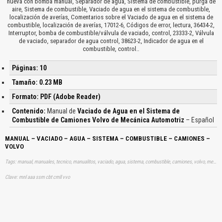
nueva con bomba manual, Separador de agua, Sistema de combustible, purga de
aire, Sistema de combustible, Vaciado de agua en el sistema de combustible,
localización de averías, Comentarios sobre el Vaciado de agua en el sistema de
combustible, localización de averías, 17012-6, Códigos de error, lectura, 36434-2,
Interruptor, bomba de combustible/válvula de vaciado, control, 23333-2, Válvula
de vaciado, separador de agua control, 38623-2, Indicador de agua en el
combustible, control..
Páginas: 10
Tamaño: 0.23 MB
Formato: PDF (Adobe Reader)
Contenido:
Manual de
Vaciado de Agua en el Sistema de
Combustible de Camiones Volvo de Mecánica Automotriz
– Español
MANUAL – VACIADO – AGUA – SISTEMA – COMBUSTIBLE – CAMIONES –
VOLVO
Tags: manual, manuales, tecnico, manualitos, vaciado, agua, sistema, combustible, camiones, volvo, mecanica, automotriz, aprender, descargas
Clave: mnl aaa ssm cbt cmll vvo