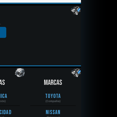
.
AS
MARCAS
ica
Toyota
ción)
(Compañía)
cidad
Nissan