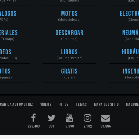
ivos PPTs)
(Completos)
(Eléctr
álogos
Motos
Electr
PDFs)
(Motocicletas)
(Circui
eriales
Descargar
Neumá
a Trabajo)
(Gratuitos)
(Capacit
ídeos
Libros
Hidráu
Calidad FHD)
(Sin Registrarse)
(Líquid
otos
Gratis
Ingeni
ágenes)
(Bajar)
(Tecnolo
cánica Automotriz
Vídeos
Fotos
Temas
Mapa del Sitio
Maquin
293,403
331
3,890
2,102
31,886
ectromecánica...
Condiciones
|