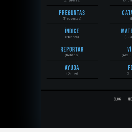
(Empresas)
(Arch
Preguntas
Cat
(Frecuentes)
(
Índice
Mat
(Enlaces)
(Guí
Reportar
V
(Notificar)
(Alta 
Ayuda
F
(Online)
(Im
Blog
Me
© 2020 Mecánica Automotriz. Motores, Sistemas, El