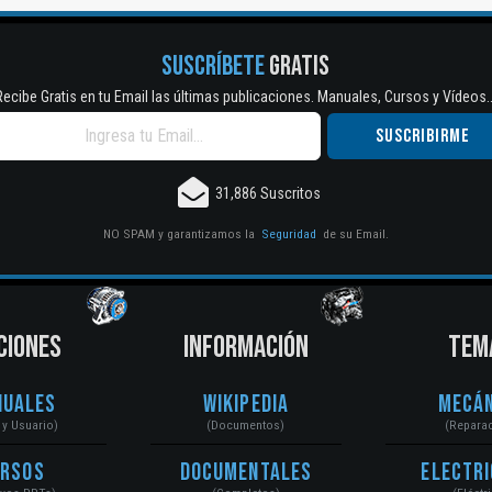
SUSCRÍBETE
GRATIS
Recibe Gratis en tu Email las últimas publicaciones. Manuales, Cursos y Vídeos..
31,886 Suscritos
NO SPAM y garantizamos la
Seguridad
de su Email.
CIONES
INFORMACIÓN
TEM
nuales
Wikipedia
Mecán
r y Usuario)
(Documentos)
(Repara
ursos
Documentales
Electri