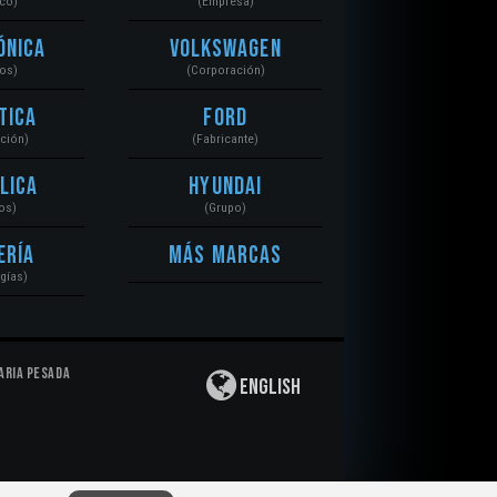
ico)
(Empresa)
ónica
Volkswagen
tos)
(Corporación)
tica
Ford
ación)
(Fabricante)
lica
Hyundai
os)
(Grupo)
ería
Más Marcas
gías)
aria Pesada
English
Privacidad
|
Derechos de Autor
|
Responsabilidad