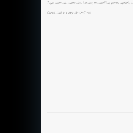
Tags: manual, manuales, tecnico, manualitos, pares, apriete, 
Clave: mnl prs app stn cmll vvo