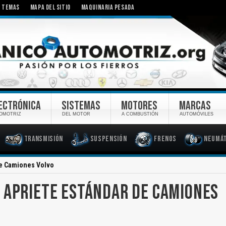
TEMAS
MAPA DEL SITIO
MAQUINARIA PESADA
ECTRÓNICA
SISTEMAS
MOTORES
MARCAS
OMOTRIZ
DEL MOTOR
A COMBUSTIÓN
AUTOMÓVILES
Transmisión
Suspensión
Frenos
Neumát
de Camiones Volvo
 APRIETE ESTÁNDAR DE CAMIONES