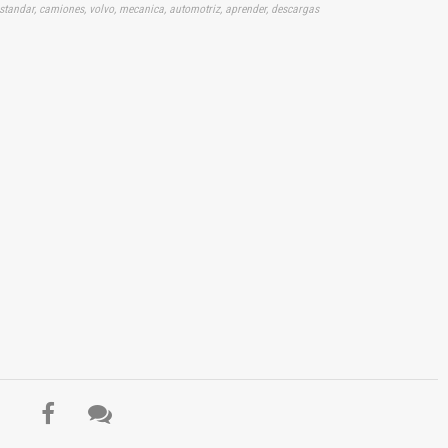
estandar, camiones, volvo, mecanica, automotriz, aprender, descargas
El Título es incorrecto según el contenido.
Texto o Imagen de portada son erróneos.
No carga o no se visualiza el contenido.
Reportar otro tipo de error...