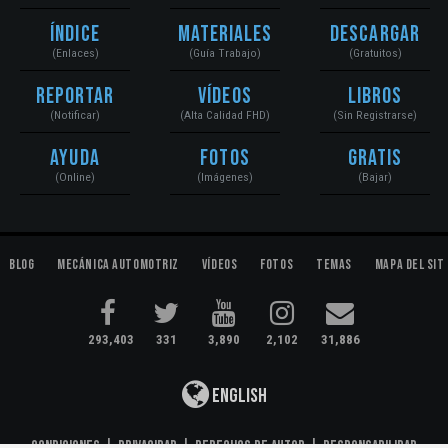
Índice
Materiales
Descargar
(Enlaces)
(Guía Trabajo)
(Gratuitos)
Reportar
Vídeos
Libros
(Notificar)
(Alta Calidad FHD)
(Sin Registrarse)
Ayuda
Fotos
Gratis
(Online)
(Imágenes)
(Bajar)
Blog
Mecánica Automotriz
Vídeos
Fotos
Temas
Mapa del Sit
293,403
331
3,890
2,102
31,886
English
Condiciones
|
Privacidad
|
Derechos de Autor
|
Responsabilidad