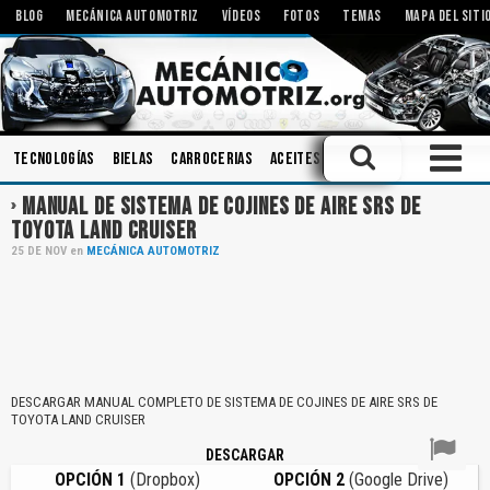
BLOG
MECÁNICA AUTOMOTRIZ
VÍDEOS
FOTOS
TEMAS
MAPA DEL SITI
Tecnologías
Bielas
Carrocerias
Aceites
Componentes
Pisto
MANUAL DE SISTEMA DE COJINES DE AIRE SRS DE
TOYOTA LAND CRUISER
25
DE
NOV
en
MECÁNICA AUTOMOTRIZ
DESCARGAR MANUAL COMPLETO DE SISTEMA DE COJINES DE AIRE SRS DE
TOYOTA LAND CRUISER
DESCARGAR
OPCIÓN 1
(Dropbox)
OPCIÓN 2
(Google Drive)