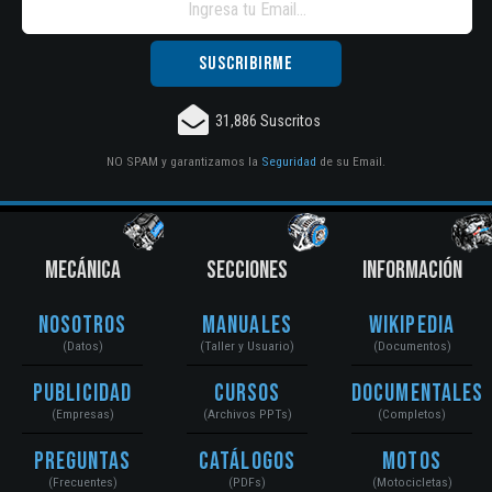
31,886 Suscritos
NO SPAM y garantizamos la
Seguridad
de su Email.
MECÁNICA
SECCIONES
INFORMACIÓN
Nosotros
Manuales
Wikipedia
(Datos)
(Taller y Usuario)
(Documentos)
Publicidad
Cursos
Documentales
(Empresas)
(Archivos PPTs)
(Completos)
Preguntas
Catálogos
Motos
(Frecuentes)
(PDFs)
(Motocicletas)