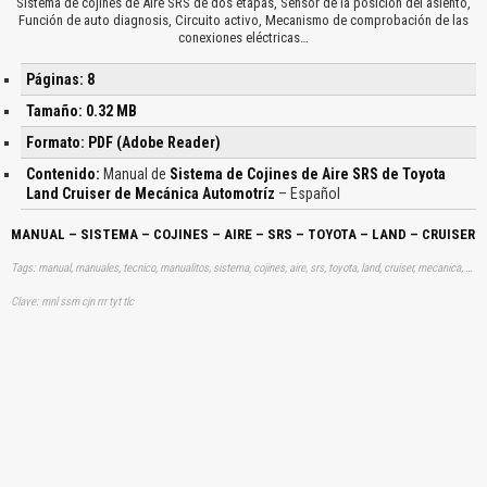
Sistema de cojines de Aire SRS de dos etapas, Sensor de la posición del asiento,
Función de auto diagnosis, Circuito activo, Mecanismo de comprobación de las
conexiones eléctricas…
Páginas: 8
Tamaño: 0.32 MB
Formato: PDF (Adobe Reader)
Contenido:
Manual de
Sistema de Cojines de Aire SRS de Toyota
Land Cruiser de Mecánica Automotríz
– Español
MANUAL – SISTEMA – COJINES – AIRE – SRS – TOYOTA – LAND – CRUISER
Tags: manual, manuales, tecnico, manualitos, sistema, cojines, aire, srs, toyota, land, cruiser, mecanica, automotriz, aprender, descargas
Clave: mnl ssm cjn rrr tyt tlc