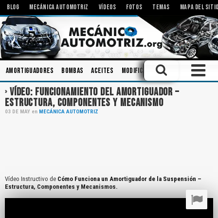
BLOG
MECÁNICA AUTOMOTRIZ
VÍDEOS
FOTOS
TEMAS
MAPA DEL SITI
Amortiguadores
Bombas
Aceites
Modificaciones
Herramientas
VÍDEO: FUNCIONAMIENTO DEL AMORTIGUADOR –
ESTRUCTURA, COMPONENTES Y MECANISMO
03
DE
MAY
en
MECÁNICA AUTOMOTRIZ
Vídeo Instructivo de
Cómo Funciona un Amortiguador de la Suspensión –
Estructura, Componentes y Mecanismos.