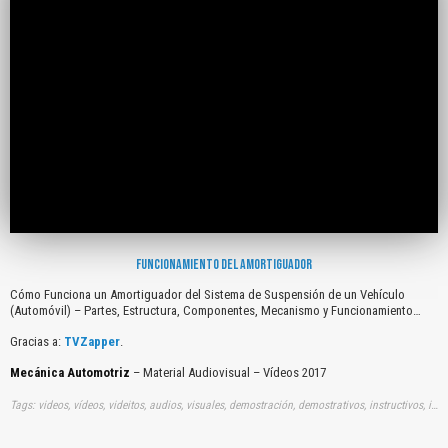
FUNCIONAMIENTO DEL AMORTIGUADOR
Cómo Funciona un Amortiguador del Sistema de Suspensión de un Vehículo
(Automóvil) – Partes, Estructura, Componentes, Mecanismo y Funcionamiento…
Gracias a:
TVZapper
.
Mecánica Automotriz
– Material Audiovisual – Vídeos 2017
Tags: videos, vídeos, videitos, audios, visuales, demostración, demostrativos, instructivos, instrucción, audiovisuales, gratuito, gratis, comos, funcionas, amortiguadores, sistemas, suspensiones, vehiculos, automovil, partes, estructuras, componentes, mecanismos, funcionamientos, youtube