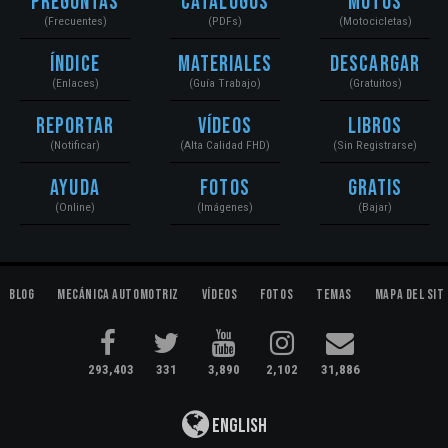
Preguntas
Catálogos
Motos
(Frecuentes)
(PDFs)
(Motocicletas)
Índice
Materiales
Descargar
(Enlaces)
(Guía Trabajo)
(Gratuitos)
Reportar
Vídeos
Libros
(Notificar)
(Alta Calidad FHD)
(Sin Registrarse)
Ayuda
Fotos
Gratis
(Online)
(Imágenes)
(Bajar)
Blog
Mecánica Automotriz
Vídeos
Fotos
Temas
Mapa del Sit
293,403
331
3,890
2,102
31,886
English