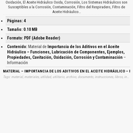
Oxidación, El Aceite Hidráulico Oxida, Corrosión, Los Sistemas Hidráulicos son
Susceptibles a la Corrosión, Contaminación, Filtro del Respiradero, Filtro de
Aceite Hidráulico…
Páginas: 4
Tamaño: 0.10 MB
Formato: PDF (Adobe Reader)
Contenido:
Material de
Importancia de los Aditivos en el Aceite
Hidráulico – Funciones, Lubricación de Componentes, Ejemplos,
Propiedades, Cavitación, Oxidación, Corrosión y Contaminación
–
Información
MATERIAL – IMPORTANCIA DE LOS ADITIVOS EN EL ACEITE HIDRÁULICO –
Tags: material, materiales, utilidad, utilitario, archivo, documento, instrucciones, libros, instrucción, gratuito, gratuitos, capacitación, capacitaciones, información, datos, gratis, descargar, importancias, aditivos, aceites, hidraulicos, funciones, lubricaciones, componentes, ejemplos, propiedades, cavitaciones, oxidaciones, corrosiones, contaminaciones, aprender, descargas