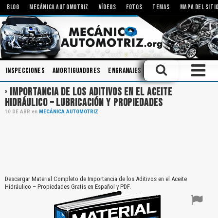
BLOG
MECÁNICA AUTOMOTRIZ
VÍDEOS
FOTOS
TEMAS
MAPA DEL SITI
Inspecciones
Amortiguadores
Engranajes
Mecanismos
Aceites
IMPORTANCIA DE LOS ADITIVOS EN EL ACEITE
HIDRÁULICO – LUBRICACIÓN Y PROPIEDADES
10
DE
ABR
en
MECÁNICA AUTOMOTRIZ
Descargar Material Completo de Importancia de los Aditivos en el Aceite
Hidráulico – Propiedades Gratis en Español y PDF.