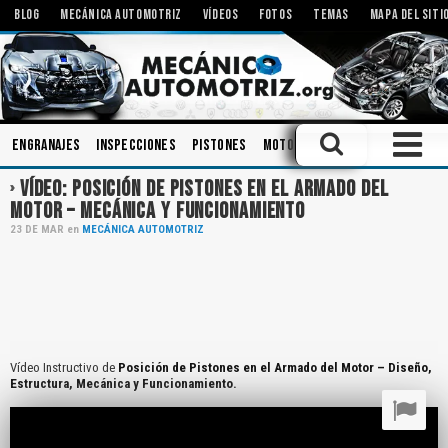
BLOG
MECÁNICA AUTOMOTRIZ
VÍDEOS
FOTOS
TEMAS
MAPA DEL SITI
Engranajes
Inspecciones
Pistones
Motores Eléctricos
Rodami
VÍDEO: POSICIÓN DE PISTONES EN EL ARMADO DEL
MOTOR – MECÁNICA Y FUNCIONAMIENTO
23
DE
MAR
en
MECÁNICA AUTOMOTRIZ
Vídeo Instructivo de
Posición de Pistones en el Armado del Motor – Diseño,
Estructura, Mecánica y Funcionamiento.