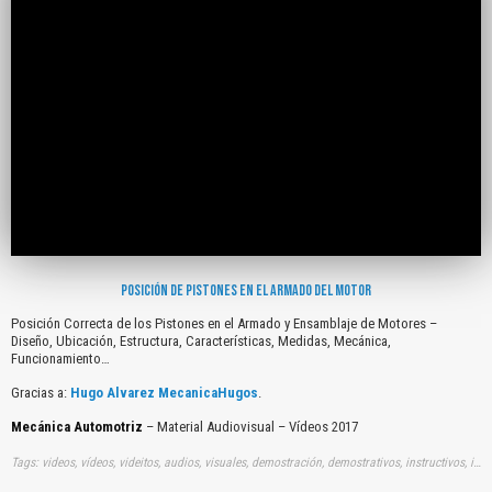
POSICIÓN DE PISTONES EN EL ARMADO DEL MOTOR
Posición Correcta de los Pistones en el Armado y Ensamblaje de Motores –
Diseño, Ubicación, Estructura, Características, Medidas, Mecánica,
Funcionamiento…
Gracias a:
Hugo Alvarez MecanicaHugos
.
Mecánica Automotriz
– Material Audiovisual – Vídeos 2017
Tags: videos, vídeos, videitos, audios, visuales, demostración, demostrativos, instructivos, instrucción, audiovisuales, gratuito, gratis, posiciones, correctas, pistones, armados, ensamblajes, motores, disenos, ubicaciones, estructuras, caracteristicas, medidas, mecanicas, funcionamientos, youtube