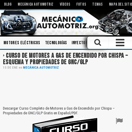
BLOG
MECÁNICA AUTOMOTRIZ
VÍDEOS
FOTOS
TEMAS
MAPA DEL SITI
Motores Eléctricos
Tecnologías
Inyectores
Rodamientos
Biel
CURSO DE MOTORES A GAS DE ENCENDIDO POR CHISPA –
ESQUEMA Y PROPIEDADES DE GNC/GLP
15
DE
ENE
en
MECÁNICA AUTOMOTRIZ
Descargar Curso Completo de Motores a Gas de Encendido por Chispa –
Propiedades de GNC/GLP Gratis en Español/PDF.