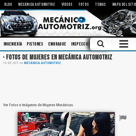
BLOG
MECÁNICA AUTOMOTRIZ
VÍDEOS
FOTOS
TEMAS
MAPA DEL SITI
Ingeniería
Pistones
Embrague
Inspecciones
Carrocerias
Modi
FOTOS DE MUJERES EN MECÁNICA AUTOMOTRIZ
16
DE
OCT
en
MECÁNICA AUTOMOTRIZ
Ver Fotos e Imágenes de Mujeres Mecánicas.