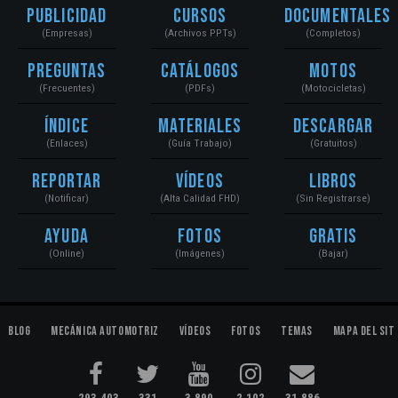
Publicidad
Cursos
Documentales
(Empresas)
(Archivos PPTs)
(Completos)
Preguntas
Catálogos
Motos
(Frecuentes)
(PDFs)
(Motocicletas)
Índice
Materiales
Descargar
(Enlaces)
(Guía Trabajo)
(Gratuitos)
Reportar
Vídeos
Libros
(Notificar)
(Alta Calidad FHD)
(Sin Registrarse)
Ayuda
Fotos
Gratis
(Online)
(Imágenes)
(Bajar)
Blog
Mecánica Automotriz
Vídeos
Fotos
Temas
Mapa del Sit
293,403
331
3,890
2,102
31,886