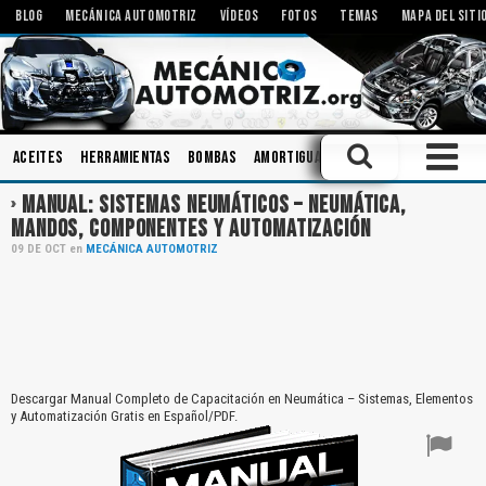
BLOG
MECÁNICA AUTOMOTRIZ
VÍDEOS
FOTOS
TEMAS
MAPA DEL SITI
Aceites
Herramientas
Bombas
Amortiguadores
Bielas
Compon
MANUAL: SISTEMAS NEUMÁTICOS – NEUMÁTICA,
MANDOS, COMPONENTES Y AUTOMATIZACIÓN
09
DE
OCT
en
MECÁNICA AUTOMOTRIZ
Descargar Manual Completo de Capacitación en Neumática – Sistemas, Elementos
y Automatización Gratis en Español/PDF.