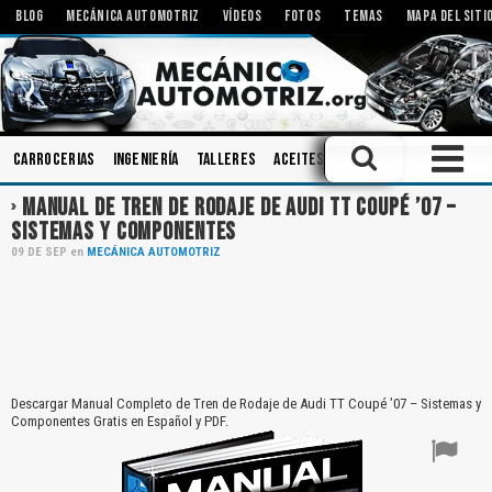
BLOG
MECÁNICA AUTOMOTRIZ
VÍDEOS
FOTOS
TEMAS
MAPA DEL SITI
Carrocerias
Ingeniería
Talleres
Aceites
Embrague
Motores 
MANUAL DE TREN DE RODAJE DE AUDI TT COUPÉ ’07 –
SISTEMAS Y COMPONENTES
09
DE
SEP
en
MECÁNICA AUTOMOTRIZ
Descargar Manual Completo de Tren de Rodaje de Audi TT Coupé ’07 – Sistemas y
Componentes Gratis en Español y PDF.