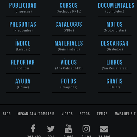
Publicidad
Cursos
Documentales
(Empresas)
(Archivos PPTs)
(Completos)
Preguntas
Catálogos
Motos
(Frecuentes)
(PDFs)
(Motocicletas)
Índice
Materiales
Descargar
(Enlaces)
(Guía Trabajo)
(Gratuitos)
Reportar
Vídeos
Libros
(Notificar)
(Alta Calidad FHD)
(Sin Registrarse)
Ayuda
Fotos
Gratis
(Online)
(Imágenes)
(Bajar)
Blog
Mecánica Automotriz
Vídeos
Fotos
Temas
Mapa del Sit
293,403
331
3,890
2,102
31,886