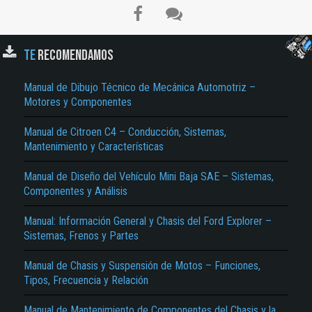
TE
RECOMENDAMOS
Manual de Dibujo Técnico de Mecánica Automotriz –
Motores y Componentes
Manual de Citroen C4 – Conducción, Sistemas,
Mantenimiento y Características
El Título es incorrecto según el contenido.
Manual de Diseño del Vehículo Mini Baja SAE – Sistemas,
Componentes y Análisis
Texto o Imagen de portada son erróneos.
No carga o no se visualiza el contenido.
Manual: Información General y Chasis del Ford Explorer –
Sistemas, Frenos y Partes
Reportar otro tipo de error...
Manual de Chasis y Suspensión de Motos – Funciones,
Tipos, Frecuencia y Relación
Manual de Mantenimiento de Componentes del Chasis y la