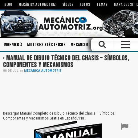
BLOG
MECÁNICA AUTOMOTRIZ
VÍDEOS
FOTOS
TEMAS
MAPA DEL SITI
Ingeniería
Motores Eléctricos
Mecanismos
Componentes
Siste
MANUAL DE DIBUJO TÉCNICO DEL CHASIS – SÍMBOLOS,
COMPONENTES Y MECANISMOS
08
DE
JUL
en
MECÁNICA AUTOMOTRIZ
Descargar Manual Completo de Dibujo Técnico del Chasis – Símbolos,
Componentes y Mecanismos Gratis en Español/PDF.