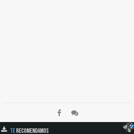
Válvula TC, Cámara de Amplificador, Válvula Principal, Retorno al Depósito, Central
de Control, Sensor de Rueda, Válvula de Admisión, Válvula de Escape, Sistema
Teves MK-IV, Bloque Principal, Bloque de Válvulas, Bomba Eléctrica de
Recuperación, Conclusiones…
TE
RECOMENDAMOS