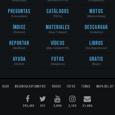
(Empresas)
(Archivos PPTs)
(Completos)
Preguntas
Catálogos
Motos
(Frecuentes)
(PDFs)
(Motocicletas)
Índice
Materiales
Descargar
(Enlaces)
(Guía Trabajo)
(Gratuitos)
Reportar
Vídeos
Libros
(Notificar)
(Alta Calidad FHD)
(Sin Registrarse)
Ayuda
Fotos
Gratis
(Online)
(Imágenes)
(Bajar)
Blog
Mecánica Automotriz
Vídeos
Fotos
Temas
Mapa del Sit
293,403
331
3,890
2,102
31,886