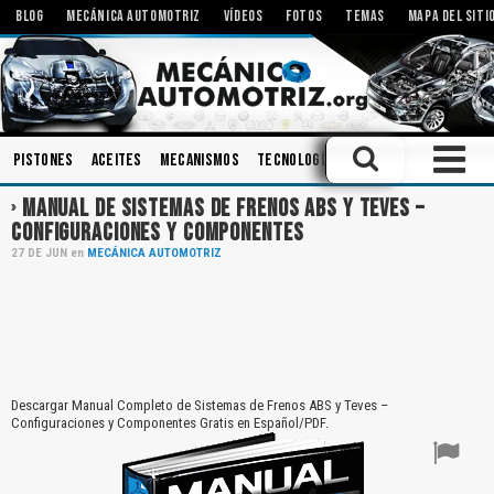
BLOG
MECÁNICA AUTOMOTRIZ
VÍDEOS
FOTOS
TEMAS
MAPA DEL SITI
Pistones
Aceites
Mecanismos
Tecnologías
Bombas
Talleres
MANUAL DE SISTEMAS DE FRENOS ABS Y TEVES –
CONFIGURACIONES Y COMPONENTES
27
DE
JUN
en
MECÁNICA AUTOMOTRIZ
Descargar Manual Completo de Sistemas de Frenos ABS y Teves –
Configuraciones y Componentes Gratis en Español/PDF.