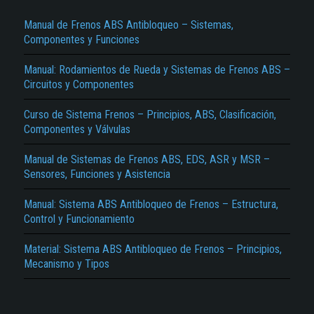
Manual de Frenos ABS Antibloqueo – Sistemas,
Componentes y Funciones
Manual: Rodamientos de Rueda y Sistemas de Frenos ABS –
Circuitos y Componentes
Curso de Sistema Frenos – Principios, ABS, Clasificación,
Componentes y Válvulas
El Título es incorrecto según el contenido.
Manual de Sistemas de Frenos ABS, EDS, ASR y MSR –
Texto o Imagen de portada son erróneos.
Sensores, Funciones y Asistencia
No carga o no se visualiza el contenido.
Manual: Sistema ABS Antibloqueo de Frenos – Estructura,
Reportar otro tipo de error...
Control y Funcionamiento
Material: Sistema ABS Antibloqueo de Frenos – Principios,
Mecanismo y Tipos