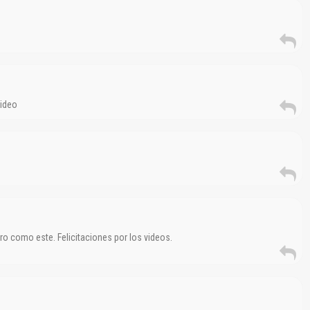
Texto o Imagen de portada son erróneos.
No carga o no se visualiza el contenido.
Reportar otro tipo de error...
video
aro como este. Felicitaciones por los videos.