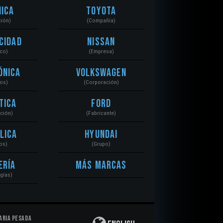
ica
Toyota
ción)
(Compañía)
cidad
Nissan
ico)
(Empresa)
ónica
Volkswagen
tos)
(Corporación)
tica
Ford
ación)
(Fabricante)
lica
Hyundai
os)
(Grupo)
ería
Más Marcas
gías)
aria Pesada