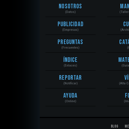
Nosotros
Ma
(Datos)
(Talle
Publicidad
C
(Empresas)
(Arch
Preguntas
Cat
(Frecuentes)
(
Índice
Mat
(Enlaces)
(Guí
Reportar
V
(Notificar)
(Alta 
Ayuda
F
(Online)
(Im
Blog
Me