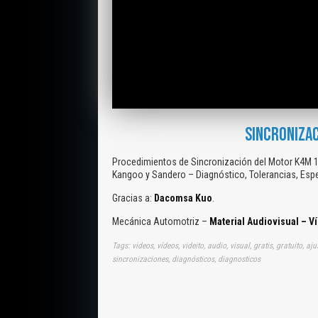
SINCRONIZAC
Procedimientos de Sincronización del Motor K4M 1.6
Kangoo y Sandero – Diagnóstico, Tolerancias, Esp
Gracias a:
Dacomsa Kuo
.
Mecánica Automotriz –
Material Audiovisual – V
Tags: videos, vídeos, videito, audio, visual, gratis, gratuit
sincronizaciones, diagnósticos, diagnosticos