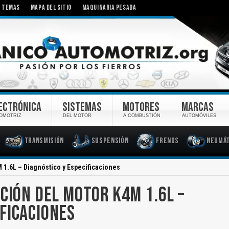
TEMAS
MAPA DEL SITIO
MAQUINARIA PESADA
ECTRÓNICA
SISTEMAS
MOTORES
MARCAS
OMOTRIZ
DEL MOTOR
A COMBUSTIÓN
AUTOMÓVILES
Transmisión
Suspensión
Frenos
Neumát
 1.6L – Diagnóstico y Especificaciones
CIÓN DEL MOTOR K4M 1.6L –
IFICACIONES