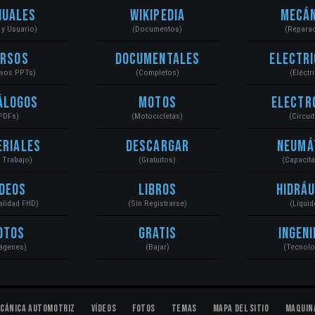
nuales
Wikipedia
Mecán
r y Usuario)
(Documentos)
(Repara
ursos
Documentales
Electri
ivos PPTs)
(Completos)
(Eléctr
álogos
Motos
Electr
PDFs)
(Motocicletas)
(Circui
eriales
Descargar
Neumá
a Trabajo)
(Gratuitos)
(Capacit
ídeos
Libros
Hidráu
Calidad FHD)
(Sin Registrarse)
(Líquid
otos
Gratis
Ingeni
ágenes)
(Bajar)
(Tecnolo
cánica Automotriz
Vídeos
Fotos
Temas
Mapa del Sitio
Maquin