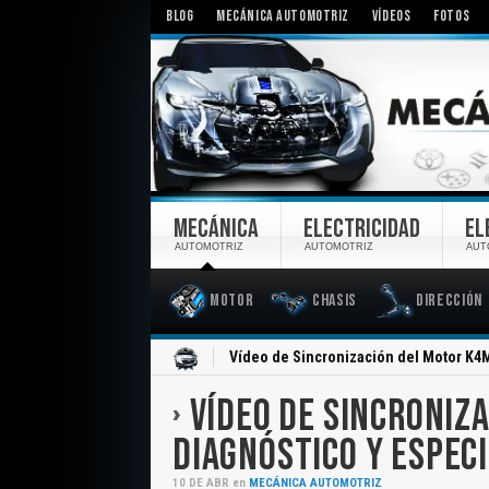
BLOG
MECÁNICA AUTOMOTRIZ
VÍDEOS
FOTOS
MECÁNICA
ELECTRICIDAD
EL
AUTOMOTRIZ
AUTOMOTRIZ
AUT
Motor
Chasis
Dirección
Inicio
Vídeo de Sincronización del Motor K4M
VÍDEO DE SINCRONIZA
DIAGNÓSTICO Y ESPEC
10
DE
ABR
en
MECÁNICA AUTOMOTRIZ