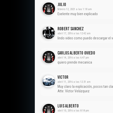
Julio
febrero 12, 2021 a las 1:18 am
Exelente muy bien explicado
Robert Sanchez
abril 17, 2016 a las 12:42 am
lindo video como puedo descargar el 
Carlos Alberto Oviedo
abril 14, 2016 a las 6:47 pm
quiero prende mecanica
Victor
abril 11, 2016 a las 12:31 am
Muy claro la explicación, pocos tan cl
Atte: Víctor Velázquez
Luis Alberto
abril 10, 2016 a las 8:18 pm