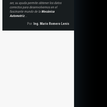
ser, su ayuda permite obtener los datos
correctos para desenvolvernos en el
fascinante mundo de la
Mecánica
Automotriz
...
Por:
Ing. Mario Romero Lenis