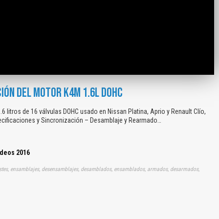
IÓN DEL MOTOR K4M 1.6L DOHC
 litros de 16 válvulas DOHC usado en Nissan Platina, Aprio y Renault Clío,
ecificaciones y Sincronización – Desamblaje y Rearmado…
ídeos 2016
o, ajustes, ensamblajes, desensamblajes, desamblados, ensamblados, armados, desarmados,