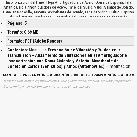
Insonorización del Panel, Hoja Amortiguadora de Acero, Goma de Espuma, Tela
Asfáltica, Hoja Amortiguadora de Acero, Panel del Suelo, Valor Aislante de Sonido,
Panel en Bocadillo, Material Absorbente de Sonido, Lana de Vidrio, Fieltro, Espuma
de Poliuretano, Acolchado Silenciador del Techo, Capacidad de Absorción
Acústica, Alfombrilla del Suelo, Aislante del Capó…
Páginas: 5
Tamaño: 0.69 MB
Formato: PDF (Adobe Reader)
Contenido:
Manual de
Prevención de Vibración y Ruidos en la
Transmisión – Aislamiento de Vibraciones en el Amortiguador e
Insonorización con Goma Aislante y Material Absorbente de
Sonido en Carros (Vehículos) y Autos (Automóviles)
– Información
MANUAL – PREVENCIÓN – VIBRACIÓN – RUIDOS – TRANSMISIÓN – AISLAMI
Tags: manual, manuales, instrucciones, libros, instrucción, gratuito, gratuitos, capacitación, entrenamiento, capacitaciones, información, datos, gratis, descargar, vehículo, vehículos, autos, auto, coche, coches, automóvil, automovil, automóviles, automoviles, prevenciones, vibraciones, transmisiones, aislamientos, insonorizaciones, gomas, aislantes, materiales, absorbentes, sonidos, aprender, descargas
Clave: mnl pvn vbr rdd trm slm mmr szn rdd vhl atv amr dsc