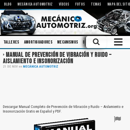
BLOG
MECÁNICA AUTOMOTRIZ
VÍDEOS
FOTOS
TEMAS
MAPA DEL SITI
Talleres
Amortiguadores
Mecanismos
Bielas
Diagnóstico
Sis
MANUAL DE PREVENCIÓN DE VIBRACIÓN Y RUIDO –
AISLAMIENTO E INSONORIZACIÓN
21
DE
NOV
en
MECÁNICA AUTOMOTRIZ
Descargar Manual Completo de Prevención de Vibración y Ruido – Aislamiento e
Insonorización Gratis en Español y PDF.