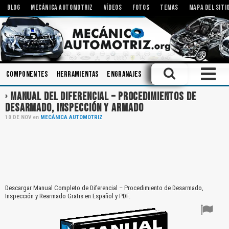
BLOG
MECÁNICA AUTOMOTRIZ
VÍDEOS
FOTOS
TEMAS
MAPA DEL SITI
Componentes
Herramientas
Engranajes
Sistemas de Audio
Bomb
MANUAL DEL DIFERENCIAL – PROCEDIMIENTOS DE
DESARMADO, INSPECCIÓN Y ARMADO
10
DE
NOV
en
MECÁNICA AUTOMOTRIZ
Descargar Manual Completo de Diferencial – Procedimiento de Desarmado,
Inspección y Rearmado Gratis en Español y PDF.