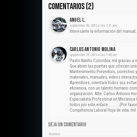
COMENTARIOS (2)
Angel L.
septiembre 30, 2015 a las 2:21 pm
Interesante la información del manual,
CARLOS ANTONIO MOLINA
septiembre 29, 2015 a las 1:40 pm
Pasto Nariño Colombia, mil gracias a
Que abren las puertas que ofrecen un
Mantenimiento Preventivo, correctivo y
materiales, manuales, videos interactiv
Aprendices, orientara todos sus esfue
eficiencia, con un talento humano com
organización. Atte. Carlos Antonio mo
Especialista Profesional en Mecánica 
todos por este enlace ………….(Por favor 
Competencia Laboral Hoja de vida, mil
DEJA UN COMENTARIO
Nombre