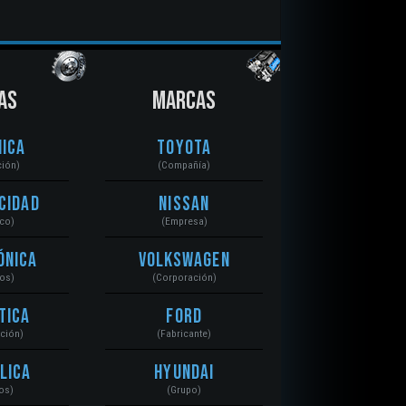
AS
MARCAS
ica
Toyota
ción)
(Compañía)
cidad
Nissan
ico)
(Empresa)
ónica
Volkswagen
tos)
(Corporación)
tica
Ford
ación)
(Fabricante)
lica
Hyundai
os)
(Grupo)