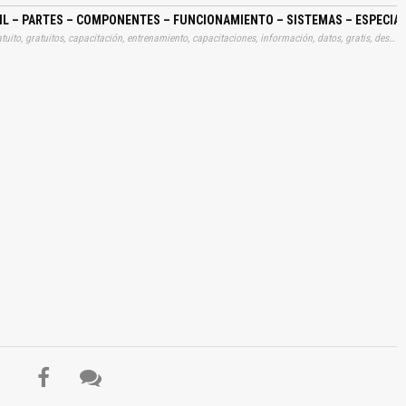
L – PARTES – COMPONENTES – FUNCIONAMIENTO – SISTEMAS – ESPECIA
Tags: manual, manuales, instrucciones, libros, instrucción, gratuito, gratuitos, capacitación, entrenamiento, capacitaciones, información, datos, gratis, descargar, vehículo, vehículos, autos, auto, coche, coches, automóvil, automovil, automóviles, automoviles, suspensiones, funcionamientos, aprender, descargas
El Título es incorrecto según el contenido.
Texto o Imagen de portada son erróneos.
No carga o no se visualiza el contenido.
Reportar otro tipo de error...