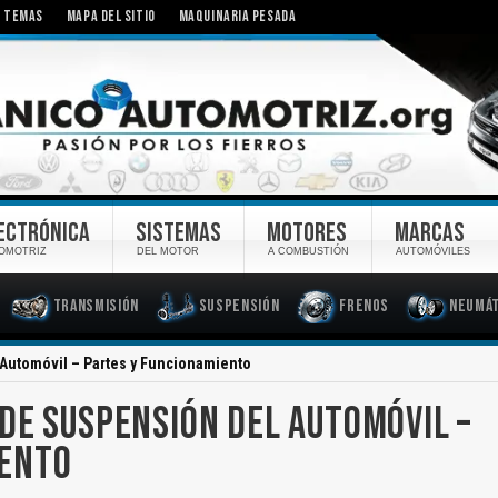
TEMAS
MAPA DEL SITIO
MAQUINARIA PESADA
ECTRÓNICA
SISTEMAS
MOTORES
MARCAS
OMOTRIZ
DEL MOTOR
A COMBUSTIÓN
AUTOMÓVILES
Transmisión
Suspensión
Frenos
Neumát
Automóvil – Partes y Funcionamiento
DE SUSPENSIÓN DEL AUTOMÓVIL –
IENTO