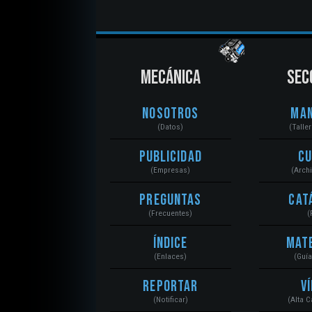
MECÁNICA
SEC
Nosotros
Ma
(Datos)
(Talle
Publicidad
C
(Empresas)
(Arch
Preguntas
Cat
(Frecuentes)
(
Índice
Mat
(Enlaces)
(Guí
Reportar
V
(Notificar)
(Alta 