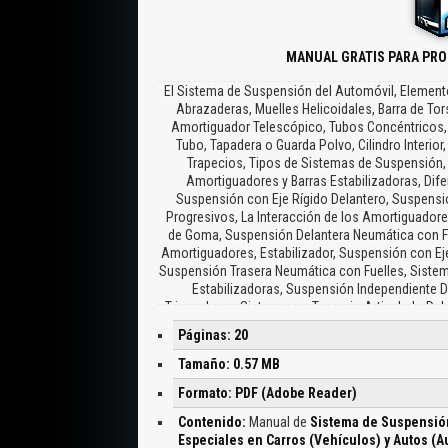
MANUAL GRATIS PARA PRO
El Sistema de Suspensión del Automóvil, Elemento
Abrazaderas, Muelles Helicoidales, Barra de To
Amortiguador Telescópico, Tubos Concéntricos, Vá
Tubo, Tapadera o Guarda Polvo, Cilindro Interior,
Trapecios, Tipos de Sistemas de Suspensión, B
Amortiguadores y Barras Estabilizadoras, Dife
Suspensión con Eje Rígido Delantero, Suspensió
Progresivos, La Interacción de los Amortiguadore
de Goma, Suspensión Delantera Neumática con Fuel
Amortiguadores, Estabilizador, Suspensión con Eje
Suspensión Trasera Neumática con Fuelles, Sistema 
Estabilizadoras, Suspensión Independiente De
Triangulares, Sistema por Trapecio Articulado De
Pherson, La Carrocería, L Tirante Diagonal, Sopor
Páginas: 20
de Torsión, Suspensión Independiente Trasera, Su
Muelles Helicoidales, Suspensión Trasera por B
Tamaño: 0.57 MB
Suspensión Trasera con Brazos Arrastrados, 
Formato: PDF (Adobe Reader)
Suspensión, Sistemas Conjugados, Mecánico con
Suspensión H
Contenido:
Manual de
Sistema de Suspensión
Especiales en Carros (Vehículos) y Autos (