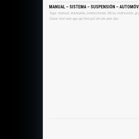
MANUAL – SISTEMA – SUSPENSIÓN – AUTOMÓVI
Clave: mnl ssm sps cpt fnm pcl vhl atv amr dsc