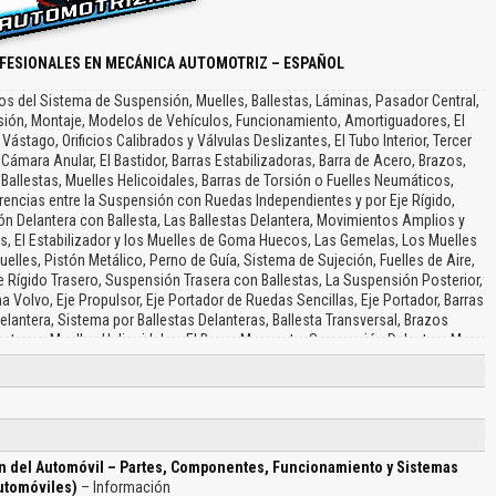
FESIONALES EN MECÁNICA AUTOMOTRIZ – ESPAÑOL
s del Sistema de Suspensión, Muelles, Ballestas, Láminas, Pasador Central,
rsión, Montaje, Modelos de Vehículos, Funcionamiento, Amortiguadores, El
stago, Orificios Calibrados y Válvulas Deslizantes, El Tubo Interior, Tercer
 Cámara Anular, El Bastidor, Barras Estabilizadoras, Barra de Acero, Brazos,
allestas, Muelles Helicoidales, Barras de Torsión o Fuelles Neumáticos,
rencias entre la Suspensión con Ruedas Independientes y por Eje Rígido,
n Delantera con Ballesta, Las Ballestas Delantera, Movimientos Amplios y
s, El Estabilizador y los Muelles de Goma Huecos, Las Gemelas, Los Muelles
les, Pistón Metálico, Perno de Guía, Sistema de Sujeción, Fuelles de Aire,
 Rígido Trasero, Suspensión Trasera con Ballestas, La Suspensión Posterior,
Volvo, Eje Propulsor, Eje Portador de Ruedas Sencillas, Eje Portador, Barras
lantera, Sistema por Ballestas Delanteras, Ballesta Transversal, Brazos
lantero y Muelles Helicoidales, El Brazo Mangueta, Suspensión Delantera Mac
te Telescópico, Rueda Delantera, La Mangueta, Suspensión Delantera por Barra
spensión Trasera por Ballesta, Suspensión Trasera por Trapecio Articulado y
arras de Torsión, Barras de Torsión, Suspensión Trasera Tipo Mac Pherson,
Suspensión Trasera con Brazo Semi-arrastrado, Sistemas Especiales de
 Muelles, Sistema Hydrolastic, Sistema de Unión por Muelles, Sistema de
idroneumática, Suspensión Neumática…
 del Automóvil – Partes, Componentes, Funcionamiento y Sistemas
Automóviles)
– Información