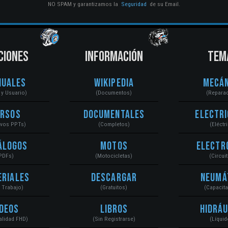
NO SPAM y garantizamos la
Seguridad
de su Email.
CIONES
INFORMACIÓN
TEM
nuales
Wikipedia
Mecán
r y Usuario)
(Documentos)
(Repara
ursos
Documentales
Electri
ivos PPTs)
(Completos)
(Eléctr
álogos
Motos
Electr
PDFs)
(Motocicletas)
(Circui
eriales
Descargar
Neumá
a Trabajo)
(Gratuitos)
(Capacit
ídeos
Libros
Hidráu
Calidad FHD)
(Sin Registrarse)
(Líquid