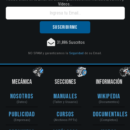
Vídeos...
31,886 Suscritos
NO SPAM y garantizamos la
Seguridad
de su Email.
MECÁNICA
SECCIONES
INFORMACIÓN
Nosotros
Manuales
Wikipedia
(Datos)
(Taller y Usuario)
(Documentos)
Publicidad
Cursos
Documentales
(Empresas)
(Archivos PPTs)
(Completos)