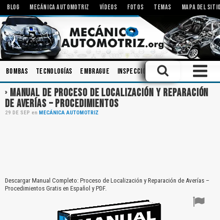
BLOG
MECÁNICA AUTOMOTRIZ
VÍDEOS
FOTOS
TEMAS
MAPA DEL SITI
Bombas
Tecnologías
Embrague
Inspecciones
Talleres
Carroc
MANUAL DE PROCESO DE LOCALIZACIÓN Y REPARACIÓN
DE AVERÍAS – PROCEDIMIENTOS
29
DE
SEP
en
MECÁNICA AUTOMOTRIZ
Descargar Manual Completo: Proceso de Localización y Reparación de Averías –
Procedimientos Gratis en Español y PDF.