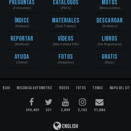
Preguntas
Catálogos
Motos
(Frecuentes)
(PDFs)
(Motocicletas)
Índice
Materiales
Descargar
(Enlaces)
(Guía Trabajo)
(Gratuitos)
Reportar
Vídeos
Libros
(Notificar)
(Alta Calidad FHD)
(Sin Registrarse)
Ayuda
Fotos
Gratis
(Online)
(Imágenes)
(Bajar)
Blog
Mecánica Automotriz
Vídeos
Fotos
Temas
Mapa del Sit
293,403
331
3,890
2,102
31,886
English