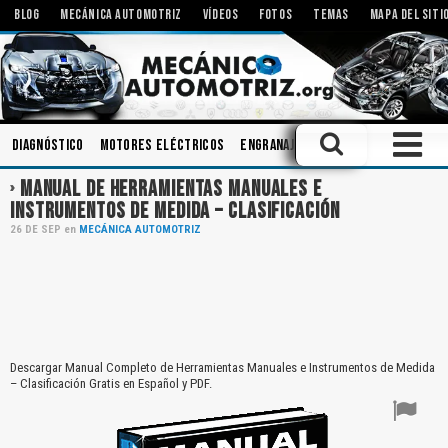
BLOG
MECÁNICA AUTOMOTRIZ
VÍDEOS
FOTOS
TEMAS
MAPA DEL SITI
Diagnóstico
Motores Eléctricos
Engranajes
Mecanismos
Modif
MANUAL DE HERRAMIENTAS MANUALES E
INSTRUMENTOS DE MEDIDA – CLASIFICACIÓN
26
DE
SEP
en
MECÁNICA AUTOMOTRIZ
Descargar Manual Completo de Herramientas Manuales e Instrumentos de Medida
– Clasificación Gratis en Español y PDF.