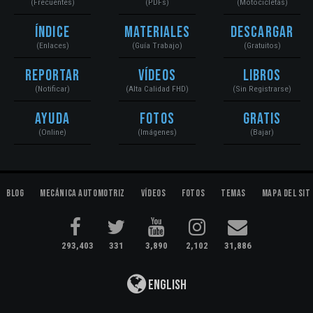
(Frecuentes)
(PDFs)
(Motocicletas)
Índice
Materiales
Descargar
(Enlaces)
(Guía Trabajo)
(Gratuitos)
Reportar
Vídeos
Libros
(Notificar)
(Alta Calidad FHD)
(Sin Registrarse)
Ayuda
Fotos
Gratis
(Online)
(Imágenes)
(Bajar)
Blog
Mecánica Automotriz
Vídeos
Fotos
Temas
Mapa del Sit
293,403
331
3,890
2,102
31,886
English