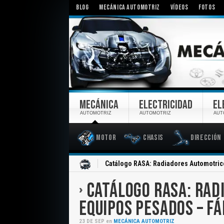
BLOG
MECÁNICA AUTOMOTRIZ
VÍDEOS
FOTOS
MECÁNICA
ELECTRICIDAD
EL
AUTOMOTRIZ
AUTOMOTRIZ
AUT
Motor
Chasis
Dirección
Inicio
Catálogo RASA: Radiadores Automotric
CATÁLOGO RASA: RAD
EQUIPOS PESADOS – F
23
DE
SEP
en
MECÁNICA AUTOMOTRIZ