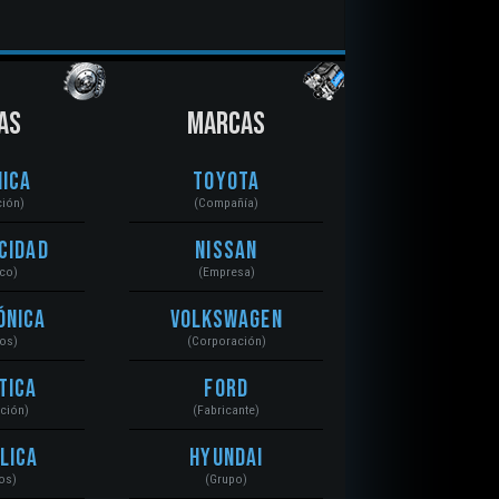
AS
MARCAS
ica
Toyota
ción)
(Compañía)
cidad
Nissan
ico)
(Empresa)
ónica
Volkswagen
tos)
(Corporación)
tica
Ford
ación)
(Fabricante)
lica
Hyundai
os)
(Grupo)