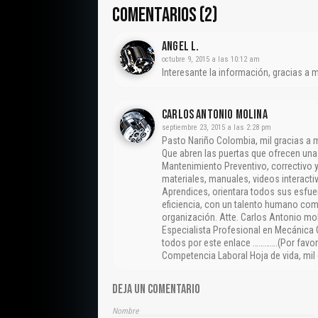
COMENTARIOS (2)
Angel L.
octubre 9, 2015 a las 10:12 am
Interesante la información, gracias a 
CARLOS ANTONIO MOLINA
septiembre 23, 2015 a las 2:28 pm
Pasto Nariño Colombia, mil gracias a
Que abren las puertas que ofrecen un
Mantenimiento Preventivo, correctivo y
materiales, manuales, videos interactiv
Aprendices, orientara todos sus esfue
eficiencia, con un talento humano com
organización. Atte. Carlos Antonio mo
Especialista Profesional en Mecánica 
todos por este enlace ………….(Por favor 
Competencia Laboral Hoja de vida, mil
DEJA UN COMENTARIO
Nombre