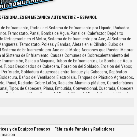
OFESIONALES EN MECÁNICA AUTOMOTRIZ – ESPAÑOL
 de Enfriamiento, Partes del Sistema de Enfriamiento por Líquido, Radiador,
rior, Termostato, Panal, Bomba de Agua, Panal del Calefactor, Depósito
o Refrigerante en el Motor, Sistema de Enfriamiento por Aire, Al Sistema de
 Mangueras, Termostato, Poleas y Bandas, Aletas en el Cilindro, Bulbo de
el Sistema de Enfriamiento por Aire en el Motor, Acciones que Pueden Mejorar
n al Sistema de Enfriamiento, Causas Comunes de Sobrecalentamiento del
 de Transmisión, Salida a Máquina, Tubos de Enfriamientos, La Bomba de Agua
r, Tubos Desoldados de Cabecera, Floración del Soldado, Erosión del Vapor,
ite Perforado, Soldadura Agujereada entre Tanque y la Cabecera, Depósitos
e Soldadura, Daños del Ventilador, Electrolisis, Tanques de Plástico Agrietados,
o, Panal, Radiador Cobre-Latón, Radiador Aluminio-plástico, Características
n Panal, Tipos de Cabecera, Plana, Embutida, Convencional, Cuadrada, Cabecera
, Guíate con el Flujo, Grueso del Panal, Altura del Panal, Ancho del Panal,
sado, Radiadores Agrícolas, Radiadores Industriales, Medidas del Panal,
, Automóviles y Camionetas Ligeras, Elementos Básicos de los Radiadores
Aviso, Toma Superior, Soporte de Sujeción, Enfriador de Aceite, Canales de
 de Radiadores, Catalogo Radiadores Automotrices, Radiadores Audi, BMW,
iadores Buick, Cadillac, Chevrolet, GMC, Oldsmobile, Opel, Pontiac, Suzuki,
mouth, Radiadores Ford, Lincoln, Mazda, Mercury, Radiadores Honda, Isuzu,
ices y de Equipos Pesados – Fábrica de Panales y Radiadores
hi, Radiadores Nissan, Radiadores Peugeot, Renault, Radiadores Toyota,
ormación