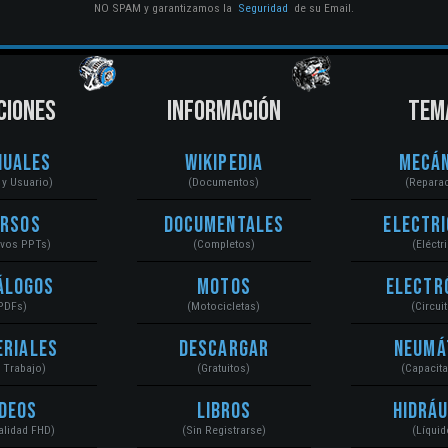
NO SPAM y garantizamos la
Seguridad
de su Email.
CIONES
INFORMACIÓN
TEM
nuales
Wikipedia
Mecán
r y Usuario)
(Documentos)
(Repara
ursos
Documentales
Electri
ivos PPTs)
(Completos)
(Eléctr
álogos
Motos
Electr
PDFs)
(Motocicletas)
(Circui
eriales
Descargar
Neumá
a Trabajo)
(Gratuitos)
(Capacit
ídeos
Libros
Hidráu
Calidad FHD)
(Sin Registrarse)
(Líquid