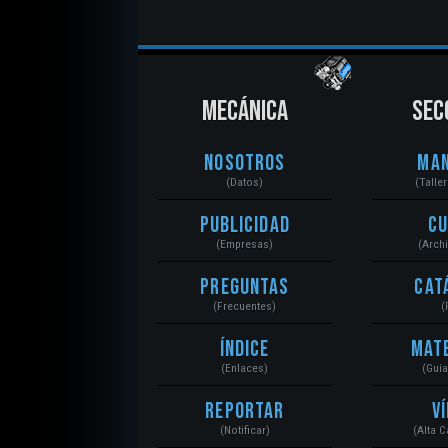
MECÁNICA
SEC
Nosotros
Ma
(Datos)
(Talle
Publicidad
C
(Empresas)
(Arch
Preguntas
Cat
(Frecuentes)
(
Índice
Mat
(Enlaces)
(Guí
Reportar
V
(Notificar)
(Alta 