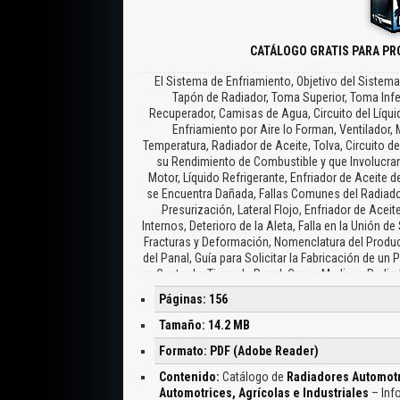
CATÁLOGO GRATIS PARA PR
El Sistema de Enfriamiento, Objetivo del Sistema
Tapón de Radiador, Toma Superior, Toma Infe
Recuperador, Camisas de Agua, Circuito del Líquid
Enfriamiento por Aire lo Forman, Ventilador,
Temperatura, Radiador de Aceite, Tolva, Circuito d
su Rendimiento de Combustible y que Involucra
Motor, Líquido Refrigerante, Enfriador de Aceite
se Encuentra Dañada, Fallas Comunes del Radiado
Presurización, Lateral Flojo, Enfriador de Ace
Internos, Deterioro de la Aleta, Falla en la Unión d
Fracturas y Deformación, Nomenclatura del Product
del Panal, Guía para Solicitar la Fabricación de u
Centrada, Tipos de Panal, Como Medir un Radiador
Radiadores Automotrices, Radiadores Equipo Pe
Páginas: 156
Medidas de Cabeceras, Radiadores Automotrices
Automotrices, Gollete, Tanque Superior, Tubo de 
Tamaño: 14.2 MB
Sujeción, Información que Contiene el Catalogo
Formato: PDF (Adobe Reader)
Radiadores Audi, Radiadores BMW, Mini Cooper, Rad
Radiadores Chrysler, Dodge, Hyundai, Jeep, Ply
Contenido:
Catálogo de
Radiadores Automotr
Radiadores Mercedes Benz, Radiadores Mitsubis
Automotrices, Agrícolas e Industriales
– Inf