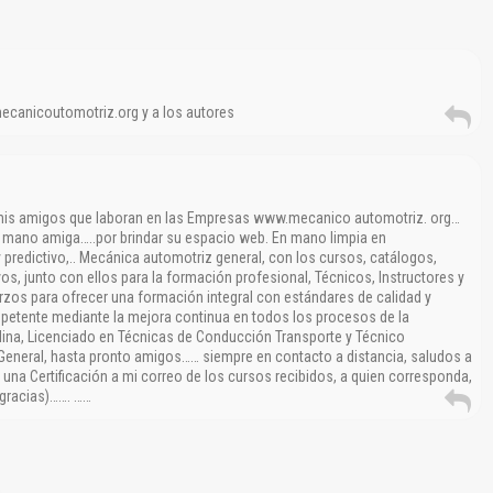
mecanicoutomotriz.org y a los autores
 mis amigos que laboran en las Empresas www.mecanico automotriz. org…
a mano amiga…..por brindar su espacio web. En mano limpia en
 predictivo,.. Mecánica automotriz general, con los cursos, catálogos,
os, junto con ellos para la formación profesional, Técnicos, Instructores y
rzos para ofrecer una formación integral con estándares de calidad y
petente mediante la mejora continua en todos los procesos de la
lina, Licenciado en Técnicas de Conducción Transporte y Técnico
General, hasta pronto amigos…… siempre en contacto a distancia, saludos a
una Certificación a mi correo de los cursos recibidos, a quien corresponda,
 gracias)……. ……