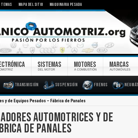
TEMAS
MAPA DEL SITIO
MAQUINARIA PESADA
ECTRÓNICA
SISTEMAS
MOTORES
MARCAS
OMOTRIZ
DEL MOTOR
A COMBUSTIÓN
AUTOMÓVILES
Transmisión
Suspensión
Frenos
Neumát
es y de Equipos Pesados – Fábrica de Panales
IADORES AUTOMOTRICES Y DE
ÁBRICA DE PANALES