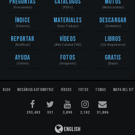
Preguntas
Catálogos
Motos
(Frecuentes)
(PDFs)
(Motocicletas)
Índice
Materiales
Descargar
(Enlaces)
(Guía Trabajo)
(Gratuitos)
Reportar
Vídeos
Libros
(Notificar)
(Alta Calidad FHD)
(Sin Registrarse)
Ayuda
Fotos
Gratis
(Online)
(Imágenes)
(Bajar)
Blog
Mecánica Automotriz
Vídeos
Fotos
Temas
Mapa del Sit
293,403
331
3,890
2,102
31,886
English