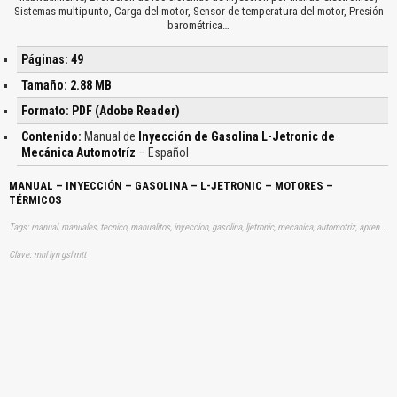
Sistemas multipunto, Carga del motor, Sensor de temperatura del motor, Presión
barométrica…
Páginas: 49
Tamaño: 2.88 MB
Formato: PDF (Adobe Reader)
Contenido:
Manual de
Inyección de Gasolina L-Jetronic de
Mecánica Automotríz
– Español
MANUAL – INYECCIÓN – GASOLINA – L-JETRONIC – MOTORES –
TÉRMICOS
Tags: manual, manuales, tecnico, manualitos, inyeccion, gasolina, ljetronic, mecanica, automotriz, aprender, descargas
Clave: mnl iyn gsl mtt