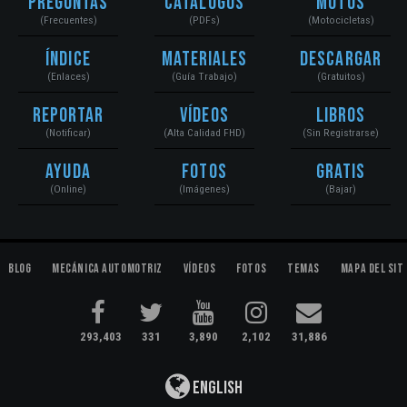
Preguntas
Catálogos
Motos
(Frecuentes)
(PDFs)
(Motocicletas)
Índice
Materiales
Descargar
(Enlaces)
(Guía Trabajo)
(Gratuitos)
Reportar
Vídeos
Libros
(Notificar)
(Alta Calidad FHD)
(Sin Registrarse)
Ayuda
Fotos
Gratis
(Online)
(Imágenes)
(Bajar)
Blog
Mecánica Automotriz
Vídeos
Fotos
Temas
Mapa del Sit
293,403
331
3,890
2,102
31,886
English