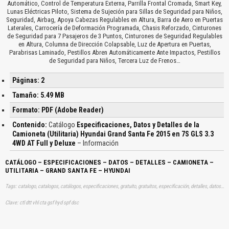
Automático, Control de Temperatura Externa, Parrilla Frontal Cromada, Smart Key,
Lunas Eléctricas Piloto, Sistema de Sujeción para Sillas de Seguridad para Niños,
Seguridad, Airbag, Apoya Cabezas Regulables en Altura, Barra de Aero en Puertas
Laterales, Carrocería de Deformación Programada, Chasis Reforzado, Cinturones
de Seguridad para 7 Pasajeros de 3 Puntos, Cinturones de Seguridad Regulables
en Altura, Columna de Dirección Colapsable, Luz de Apertura en Puertas,
Parabrisas Laminado, Pestillos Abren Automáticamente Ante Impactos, Pestillos
de Seguridad para Niños, Tercera Luz de Frenos…
Páginas: 2
Tamaño: 5.49 MB
Formato: PDF (Adobe Reader)
Contenido:
Catálogo
Especificaciones, Datos y Detalles de la
Camioneta (Utilitaria) Hyundai Grand Santa Fe 2015 en 7S GLS 3.3
4WD AT Full y Deluxe
– Información
CATÁLOGO – ESPECIFICACIONES – DATOS – DETALLES – CAMIONETA –
UTILITARIA – GRAND SANTA FE – HYUNDAI
Tags: catalogo, catalogos, catálogos, especificaciones, gratuito, gratuitos, especificación, detalles, datos, técnicos, información, dimensiones, características, caracteristicas, datos, gratis, descargar, vehículo, vehículos, coche, coches, utilitarias, aprender, descargas
Clave: ctl dtt vhl cta gsf hyd spf dsc