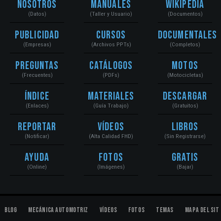
Nosotros
Manuales
Wikipedia
(Datos)
(Taller y Usuario)
(Documentos)
Publicidad
Cursos
Documentales
(Empresas)
(Archivos PPTs)
(Completos)
Preguntas
Catálogos
Motos
(Frecuentes)
(PDFs)
(Motocicletas)
Índice
Materiales
Descargar
(Enlaces)
(Guía Trabajo)
(Gratuitos)
Reportar
Vídeos
Libros
(Notificar)
(Alta Calidad FHD)
(Sin Registrarse)
Ayuda
Fotos
Gratis
(Online)
(Imágenes)
(Bajar)
Blog
Mecánica Automotriz
Vídeos
Fotos
Temas
Mapa del Sit