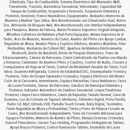
Cilindrada, Tipo de Combustible, Sistema Electrónico del Alternador AMS,
Transmisión, Tracción, Automática Secuencial, Velocidades, Capacidad del
Tanque de Combustible, Suspensión y Dirección, Suspensión Delantera y
Posterior, Dirección, Frenos Neumáticos, Equipamiento, Acabados Interiores de
Aluminio y Madrea Tipo Zebra, Aire Acondicionado con Climatizador Dual, Active
Eco, Activación de Bloqueo 4wd, Aire Acondicionado con Ventilas Independientes
para Pasajeros, Alarma de Fabrica, Alerón Posterior Deportivo Original Integrado,
Alfombra Cobertora de Maletera y Red Porta Equipajes, Antena Deportiva en el
Techo, Aros de Aleación, Asientos de Cuero, Asiento del Piloto con Apoyo Lumbar,
Regulable en Altura, Asiento Piloto y Copiloto Eléctrico, Asientos Abatibles, Filas
Reclinables, Asistencia de Colinas EBC, Apertura de Maletera Eléctricamente,
Bluetooth, Botón de Autohold, Botón de Parqueo Electrónico, Freno de
Estacionamiento, Cámara de Retroceso, Cierre Centralizado de Puertas con Mando
a Distancia, Calentador de Asientos Piloto y Copiloto, Control de Audio, Crucero y
Computadora de Viaje en el Timón, Control de Modalidad Variable de Timón, Cool
Inbox, Guantera Refrigerada, Control de Estabilidad ESC, Desempañador Frontal y
Posterior, Tubo de Escape Separados Cromados, Espejos Eléctricos del Mismo
Color de la Carrocería, Intermitentes, Espejos Retractiles, Faros Neblineros, Faros
de Luces Frontales, Sensor de Retroceso, Ganchos de Remolque Delantero y
Posterior, Indicador Automático de Cambios Secuencial, Limpia Parabrisas
Posterior, Limpia Faros Delanteros, Llanta de Repuesto Tamaño Normal, Llave de
Guantera, Luz de Cortesía en Tapasol, Molduras, Odómetro Digital, Porta Parrilla,
Radio Cd, Mp3, Entrada USB, Pantalla Touch Screen, Reloj Digital, Tacómetro,
Timón Regulable en Altura y Profundidad, Timón y Pomo de Palanca Forrado en
Cuero, Aire Acondicionado Independiente, Toma de Corriente Adicional para
Equipos Portátiles, Memoria de Asiento de Piloto, Manijas Externas Cromadas,
Sunroof Panorámico, Llavero Tipo Holding, Programador Inteligente en Tablero,
Apoya Brazos Posterior, Control Iluminación Tablero, Encendido de Luces