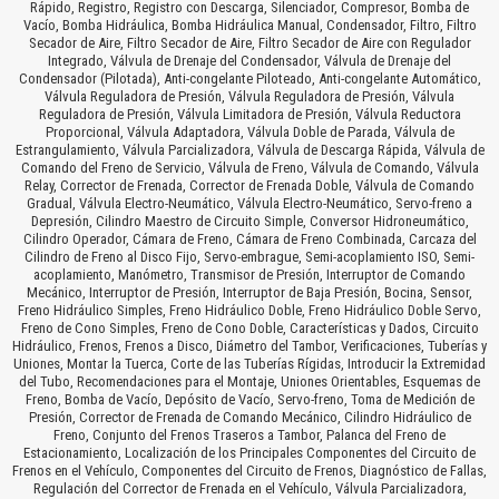
Rápido, Registro, Registro con Descarga, Silenciador, Compresor, Bomba de
Vacío, Bomba Hidráulica, Bomba Hidráulica Manual, Condensador, Filtro, Filtro
Secador de Aire, Filtro Secador de Aire, Filtro Secador de Aire con Regulador
Integrado, Válvula de Drenaje del Condensador, Válvula de Drenaje del
Condensador (Pilotada), Anti-congelante Piloteado, Anti-congelante Automático,
Válvula Reguladora de Presión, Válvula Reguladora de Presión, Válvula
Reguladora de Presión, Válvula Limitadora de Presión, Válvula Reductora
Proporcional, Válvula Adaptadora, Válvula Doble de Parada, Válvula de
Estrangulamiento, Válvula Parcializadora, Válvula de Descarga Rápida, Válvula de
Comando del Freno de Servicio, Válvula de Freno, Válvula de Comando, Válvula
Relay, Corrector de Frenada, Corrector de Frenada Doble, Válvula de Comando
Gradual, Válvula Electro-Neumático, Válvula Electro-Neumático, Servo-freno a
Depresión, Cilindro Maestro de Circuito Simple, Conversor Hidroneumático,
Cilindro Operador, Cámara de Freno, Cámara de Freno Combinada, Carcaza del
Cilindro de Freno al Disco Fijo, Servo-embrague, Semi-acoplamiento ISO, Semi-
acoplamiento, Manómetro, Transmisor de Presión, Interruptor de Comando
Mecánico, Interruptor de Presión, Interruptor de Baja Presión, Bocina, Sensor,
Freno Hidráulico Simples, Freno Hidráulico Doble, Freno Hidráulico Doble Servo,
Freno de Cono Simples, Freno de Cono Doble, Características y Dados, Circuito
Hidráulico, Frenos, Frenos a Disco, Diámetro del Tambor, Verificaciones, Tuberías y
Uniones, Montar la Tuerca, Corte de las Tuberías Rígidas, Introducir la Extremidad
del Tubo, Recomendaciones para el Montaje, Uniones Orientables, Esquemas de
Freno, Bomba de Vacío, Depósito de Vacío, Servo-freno, Toma de Medición de
Presión, Corrector de Frenada de Comando Mecánico, Cilindro Hidráulico de
Freno, Conjunto del Frenos Traseros a Tambor, Palanca del Freno de
Estacionamiento, Localización de los Principales Componentes del Circuito de
Frenos en el Vehículo, Componentes del Circuito de Frenos, Diagnóstico de Fallas,
Regulación del Corrector de Frenada en el Vehículo, Válvula Parcializadora,