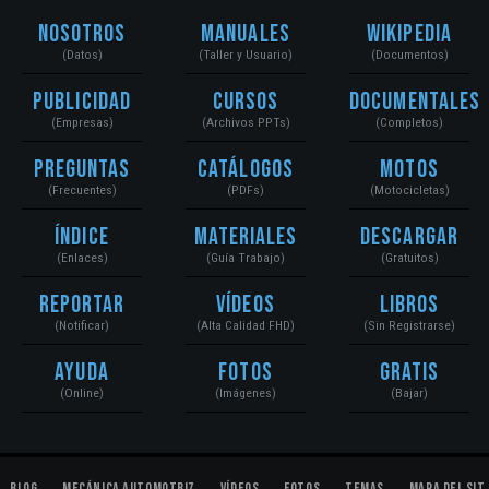
Nosotros
Manuales
Wikipedia
(Datos)
(Taller y Usuario)
(Documentos)
Publicidad
Cursos
Documentales
(Empresas)
(Archivos PPTs)
(Completos)
Preguntas
Catálogos
Motos
(Frecuentes)
(PDFs)
(Motocicletas)
Índice
Materiales
Descargar
(Enlaces)
(Guía Trabajo)
(Gratuitos)
Reportar
Vídeos
Libros
(Notificar)
(Alta Calidad FHD)
(Sin Registrarse)
Ayuda
Fotos
Gratis
(Online)
(Imágenes)
(Bajar)
Blog
Mecánica Automotriz
Vídeos
Fotos
Temas
Mapa del Sit