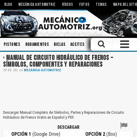
BLOG
MECÁNICA AUTOMOTRIZ
VÍDEOS
FOTOS
TEMAS
MAPA DEL SITI
Pistones
Rodamientos
Bielas
Aceites
Amortiguadores
Taller
MANUAL DE CIRCUITO HIDRÁULICO DE FRENOS –
SÍMBOLOS, COMPONENTES Y REPARACIONES
30
DE
JUL
en
MECÁNICA AUTOMOTRIZ
Descargar Manual Completo de Símbolos, Partes y Reparaciones de Circuito
Hidráulico de Frenos Gratis en Español y PDF.
DESCARGAR
OPCIÓN 1
(Google Drive)
OPCIÓN 2
(Box)