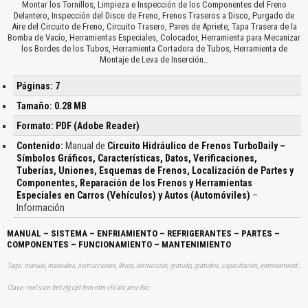
Montar los Tornillos, Limpieza e Inspección de los Componentes del Freno
Delantero, Inspección del Disco de Freno, Frenos Traseros a Disco, Purgado de
Aire del Circuito de Freno, Circuito Trasero, Pares de Apriete, Tapa Trasera de la
Bomba de Vacío, Herramientas Especiales, Colocador, Herramienta para Mecanizar
los Bordes de los Tubos, Herramienta Cortadora de Tubos, Herramienta de
Montaje de Leva de Inserción…
Páginas: 7
Tamaño: 0.28 MB
Formato: PDF (Adobe Reader)
Contenido:
Manual de
Circuito Hidráulico de Frenos TurboDaily –
Símbolos Gráficos, Características, Datos, Verificaciones,
Tuberías, Uniones, Esquemas de Frenos, Localización de Partes y
Componentes, Reparación de los Frenos y Herramientas
Especiales en Carros (Vehículos) y Autos (Automóviles)
–
Información
MANUAL – SISTEMA – ENFRIAMIENTO – REFRIGERANTES – PARTES –
COMPONENTES – FUNCIONAMIENTO – MANTENIMIENTO
Tags: manual, manuales, instrucciones, libros, instrucción, gratuito, gratuitos, capacitación, entrenamiento, capacitaciones, información, datos, gratis, descargar, vehículo, vehículos, autos, auto, coche, coches, automóvil, automovil, automóviles, automoviles, sistemas, enfriamientos, refrigeraciones, refrigeración, mantenimientos, aprender, descargas
Clave: mnl ssm fmt rfg cpt fnm mtn vhl atv amr dsc