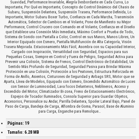
Suavidad, Performance Invariable, Alegría Desbordante en Cada Curva, Lo
Importante, Por Qué es Importante, Concepto de Control Dinámico del Chasis de
Subaru, Suspensión Delantera, Suspensión Trasera, Performance Definida, Lo
Importante, Motor Subaru Boxer Turbo, Confianza en Cada Marcha, Transmisión
Automática, Selector de Cambios en el Volante, Pone de Manifiesto su Mejor
Performance, Control Crucero con Comando en el Volante, Confianza en el Diseño
que Establece una Conexión Más Inmediata, Máximo Confort a Prueba de Todo,
Sistema de Sonido con Pantalla a Color, Control en sus Manos, Manos Libres, Un
Interior Equipado con Esmero, Pantalla Multifunción de Alta Categoría, Visión
Trasera Mejorada. Estacionamiento Más Fácil, Asombra con su Capacidad Interior,
Cargado con Inspiración, Versatilidad con Seguridad, Espacios para sus
Pequeñas Cosas, Siempre en Control y Fuera de Peligro, Seguridad Activa para
Prevenir una Colisión, Sistema de Frenos, Control Electrónico de Estabilidad, Un
Sentido Más Profundo de Seguridad, Seguridad Pasiva para Brindar Máxima
Protección en una Colisión, Protección a los Peatones, Estructura Reforzada en
Forma de Anillo, Asientos, Cinturones de Seguridad y Airbags SRS, Motor que se
Aparta, Línea de Modelos, Equipado con Esmero, Encendido Automático de Luces
con Sensor de Luminosidad, Lava focos Delanteros, Neblineros, Acceso y
Encendido del Motor, Climatizador Bi-zona, Freno de Estacionamiento Electrónico,
Espejos de Tocador Iluminados, Consola Superior para Guardar Objetos,
Accesorios, Personalice su Andar, Parrilla Delantera, Spoiler Lateral Bajo, Panel de
Paso de Carga, Bandeja de Carga, Alfombra de Goma, Parasol, Base de Aluminio
para Carga, Enganche para Remolque…
Páginas: 19
Tamaño: 6.28 MB