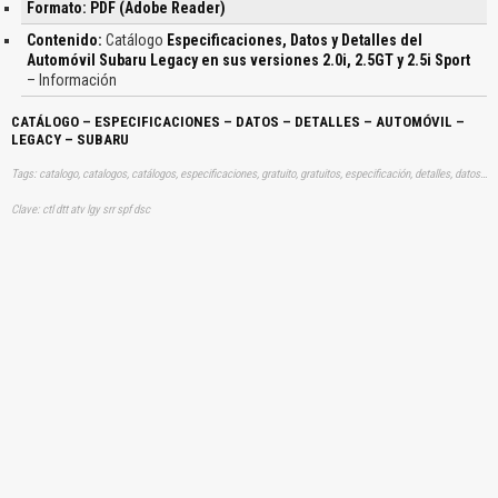
Formato: PDF (Adobe Reader)
Contenido:
Catálogo
Especificaciones, Datos y Detalles del
Automóvil Subaru Legacy en sus versiones 2.0i, 2.5GT y 2.5i Sport
– Información
CATÁLOGO – ESPECIFICACIONES – DATOS – DETALLES – AUTOMÓVIL –
LEGACY – SUBARU
Tags: catalogo, catalogos, catálogos, especificaciones, gratuito, gratuitos, especificación, detalles, datos, técnicos, información, dimensiones, características, caracteristicas, datos, gratis, descargar, vehículo, vehículos, coche, coches, subarus, legacys, aprender, descargas
Clave: ctl dtt atv lgy srr spf dsc