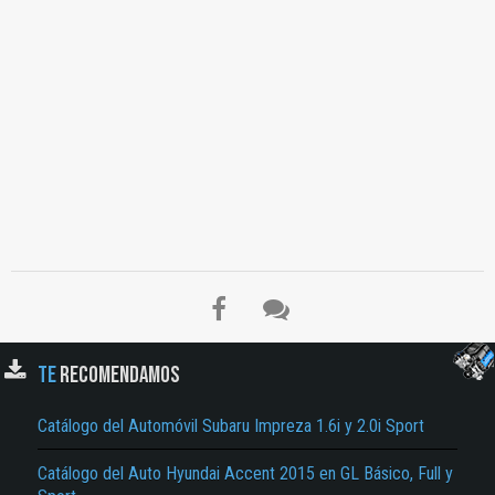
TE
RECOMENDAMOS
El Título es incorrecto según el contenido.
Catálogo del Automóvil Subaru Impreza 1.6i y 2.0i Sport
Texto o Imagen de portada son erróneos.
No carga o no se visualiza el contenido.
Catálogo del Auto Hyundai Accent 2015 en GL Básico, Full y