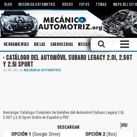
BLOG
MECÁNICA AUTOMOTRIZ
VÍDEOS
FOTOS
TEMAS
MAPA DEL SITI
Herramientas
Bielas
Carrocerias
Mecanismos
Inyectores
Ta
CATÁLOGO DEL AUTOMÓVIL SUBARU LEGACY 2.0I, 2.5GT
Y 2.5I SPORT
23
DE
JUL
en
MECÁNICA AUTOMOTRIZ
Descargar Catálogo Completo de Detalles del Automóvil Subaru Legacy 2.0i,
2.5GT y 2.5i Sport Gratis en Español y PDF.
DESCARGAR
OPCIÓN 1
(Google Drive)
OPCIÓN 2
(Box)