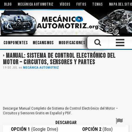
BLOG
MECÁNICA AUTOMOTRIZ
VÍDEOS
FOTOS
TEMAS
MAPA DEL SITI
Componentes
Mecanismos
Modificaciones
Inyectores
Tecnolog
MANUAL: SISTEMA DE CONTROL ELECTRÓNICO DEL
MOTOR – CIRCUITOS, SENSORES Y PARTES
19
DE
JUL
en
MECÁNICA AUTOMOTRIZ
Descargar Manual Completo de Sistema de Control Electrónico del Motor –
Circuitos y Sensores Gratis en Español y PDF.
DESCARGAR
OPCIÓN 1
(Google Drive)
OPCIÓN 2
(Box)