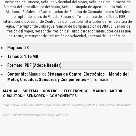
Velocidad de Crucero, Señal de Velocidad del Motor, Señal de Comunicación del
Sistema del Inmovilizador del Motor, Señal de ángulo de Apertura de la Válvula de
Mariposa, Señales de Comunicación del Sistema de Comunicaciones Múltiples,
Interruptor de Luces de Parada, Sensor de Temperatura de los Gases EGR,
Interruptor o Conector de Control de Combustible, Interruptor de Temperatura del
Agua, Interruptor de Embrague, Sensor de Compensación de Altitud, Sensor de
Presión del Vapor, Sensor de Presión del Turbo cargador, Interruptor de Presión
de Aceite, Interruptor de Reducción de Velocidad, Terminal de Diagnóstico…
Páginas: 28
Tamaño: 1.15 MB
Formato: PDF (Adobe Reader)
Contenido:
Manual de
Sistema de Control Electrónico – Mando del
Motor, Circuitos, Sensores y Componentes
– Información
MANUAL – SISTEMA – CONTROL – ELECTRÓNICO – MANDO – MOTOR –
CIRCUITOS – SENSORES – COMPONENTES
Tags: manual, manuales, instrucciones, libros, instrucción, gratuito, gratuitos, capacitación, entrenamiento, capacitaciones, información, datos, gratis, descargar, vehículos, autos, coches, automóviles, automoviles, sistemas, controles, electronicos, electrónicas, mandos, aprender, descargas
Clave: mnl ssm cnt ltn mdo mtr crc ssr cpt vhl atv dsc