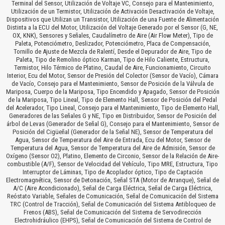
Terminal del Sensor, Utilización de Voltaje VC, Consejo para el Mantenimiento,
Utilización de un Termistor, Utilización de Activación Desactivación de Voltaje,
Dispositivos que Utilizan un Transistor, Utilización de una Fuente de Alimentación
Distinta a la ECU del Motor, Utilización del Voltaje Generado por el Sensor (G, NE,
OX, KNK), Sensores y Señales, Caudalímetro de Aire (Air Flow Meter), Tipo de
Paleta, Potenciómetro, Deslizador, Potenciómetro, Placa de Compensación,
Tornillo de Ajuste de Mezcla de Ralentí, Desde el Depurador de Aire, Tipo de
Paleta, Tipo de Remolino óptico Karman, Tipo de Hilo Caliente, Estructura,
Termistor, Hilo Térmico de Platino, Caudal de Aire, Funcionamiento, Circuito
Interior, Ecu del Motor, Sensor de Presión del Colector (Sensor de Vacío), Cámara
de Vacío, Consejo para el Mantenimiento, Sensor de Posición de la Válvula de
Mariposa, Cuerpo de la Mariposa, Tipo Encendido y Apagado, Sensor de Posición
de la Mariposa, Tipo Lineal, Tipo de Elemento Hall, Sensor de Posición del Pedal
del Acelerador, Tipo Lineal, Consejo para el Mantenimiento, Tipo de Elemento Hall,
Generadores de las Señales G y NE, Tipo en Distribuidor, Sensor de Posición del
árbol de Levas (Generador de Señal G), Consejo para el Mantenimiento, Sensor de
Posición del Cigüeñal (Generador de la Señal NE), Sensor de Temperatura del
Agua, Sensor de Temperatura del Aire de Entrada, Ecu del Motor, Sensor de
Temperatura del Agua, Sensor de Temperatura del Aire de Admisión, Sensor de
Oxígeno (Sensor O2), Platino, Elemento de Circonio, Sensor de la Relación de Aire-
combustible (A/F), Sensor de Velocidad del Vehículo, Tipo MRE, Estructura, Tipo
Interruptor de Láminas, Tipo de Acoplador óptico, Tipo de Captación
Electromagnética, Sensor de Detonación, Señal STA (Motor de Arranque), Señal de
A/C (Aire Acondicionado), Señal de Carga Eléctrica, Señal de Carga Eléctrica,
Reóstato Variable, Señales de Comunicación, Señal de Comunicación del Sistema
TRC (Control de Tracción), Señal de Comunicación del Sistema Antibloqueo de
Frenos (ABS), Señal de Comunicación del Sistema de Servodirección
Electrohidráulico (EHPS), Señal de Comunicación del Sistema de Control de