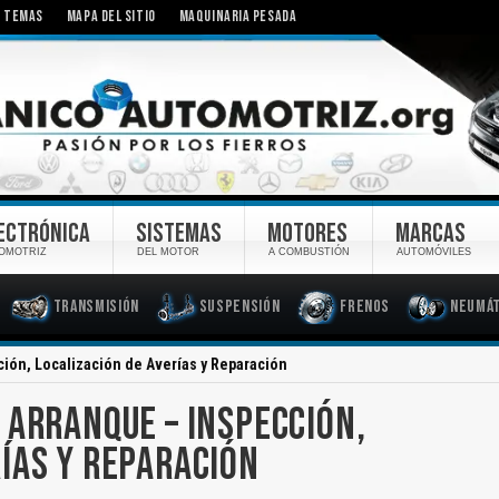
TEMAS
MAPA DEL SITIO
MAQUINARIA PESADA
ECTRÓNICA
SISTEMAS
MOTORES
MARCAS
OMOTRIZ
DEL MOTOR
A COMBUSTIÓN
AUTOMÓVILES
Transmisión
Suspensión
Frenos
Neumát
ión, Localización de Averías y Reparación
 ARRANQUE – INSPECCIÓN,
RÍAS Y REPARACIÓN