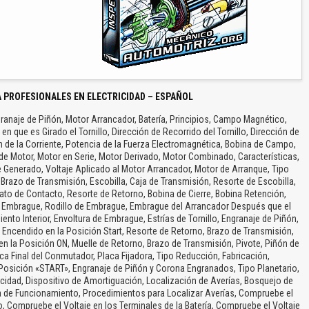
 PROFESIONALES EN ELECTRICIDAD – ESPAÑOL
ranaje de Piñón, Motor Arrancador, Batería, Principios, Campo Magnético,
en que es Girado el Tornillo, Dirección de Recorrido del Tornillo, Dirección de
ón de la Corriente, Potencia de la Fuerza Electromagnética, Bobina de Campo,
de Motor, Motor en Serie, Motor Derivado, Motor Combinado, Características,
e Generado, Voltaje Aplicado al Motor Arrancador, Motor de Arranque, Tipo
Brazo de Transmisión, Escobilla, Caja de Transmisión, Resorte de Escobilla,
ato de Contacto, Resorte de Retorno, Bobina de Cierre, Bobina Retención,
l Embrague, Rodillo de Embrague, Embrague del Arrancador Después que el
to Interior, Envoltura de Embrague, Estrías de Tornillo, Engranaje de Piñón,
de Encendido en la Posición Start, Resorte de Retorno, Brazo de Transmisión,
 en la Posición ON, Muelle de Retorno, Brazo de Transmisión, Pivote, Piñón de
ca Final del Conmutador, Placa Fijadora, Tipo Reducción, Fabricación,
 Posición «START», Engranaje de Piñón y Corona Engranados, Tipo Planetario,
dad, Dispositivo de Amortiguación, Localización de Averías, Bosquejo de
ba de Funcionamiento, Procedimientos para Localizar Averías, Compruebe el
o, Compruebe el Voltaje en los Terminales de la Batería, Compruebe el Voltaje