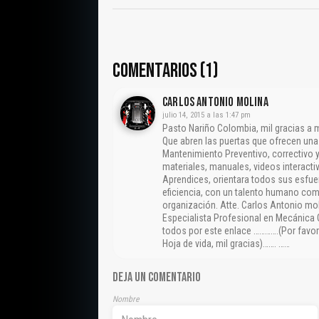
COMENTARIOS (1)
CARLOS ANTONIO MOLINA
julio 14, 2015 a las 1:47 pm
Pasto Nariño Colombia, mil gracias a
Que abren las puertas que ofrecen un
Mantenimiento Preventivo, correctivo y
materiales, manuales, videos interactiv
Aprendices, orientara todos sus esfue
eficiencia, con un talento humano com
organización. Atte. Carlos Antonio mo
Especialista Profesional en Mecánica 
todos por este enlace ………….(Por favor
Hoja de vida, mil gracias)……. ……
DEJA UN COMENTARIO
Nombre