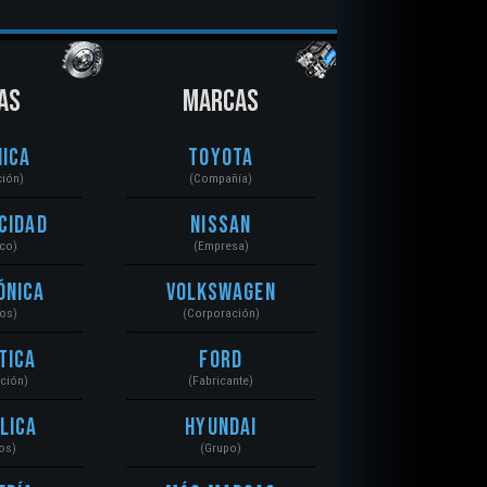
AS
MARCAS
ica
Toyota
ción)
(Compañía)
cidad
Nissan
ico)
(Empresa)
ónica
Volkswagen
tos)
(Corporación)
tica
Ford
ación)
(Fabricante)
lica
Hyundai
os)
(Grupo)