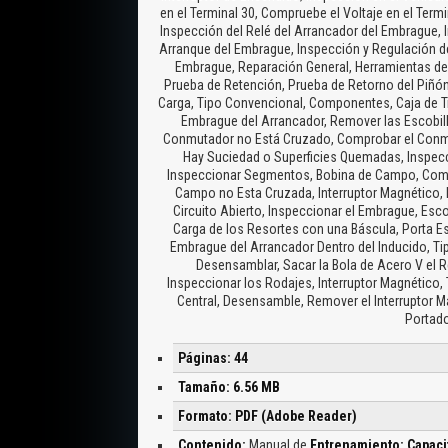
en el Terminal 30, Compruebe el Voltaje en el Term
Inspección del Relé del Arrancador del Embrague,
Arranque del Embrague, Inspección y Regulación del
Embrague, Reparación General, Herramientas de 
Prueba de Retención, Prueba de Retorno del Piñón
Carga, Tipo Convencional, Componentes, Caja de 
Embrague del Arrancador, Remover las Escobilla
Conmutador no Está Cruzado, Comprobar el Conmut
Hay Suciedad o Superficies Quemadas, Inspecc
Inspeccionar Segmentos, Bobina de Campo, Compr
Campo no Esta Cruzada, Interruptor Magnético, 
Circuito Abierto, Inspeccionar el Embrague, Escob
Carga de los Resortes con una Báscula, Porta Esco
Embrague del Arrancador Dentro del Inducido, 
Desensamblar, Sacar la Bola de Acero V el R
Inspeccionar los Rodajes, Interruptor Magnético, T
Central, Desensamble, Remover el Interruptor Ma
Portado
Páginas: 44
Tamaño: 6.56 MB
Formato: PDF (Adobe Reader)
Contenido:
Manual de
Entrenamiento: Capacit