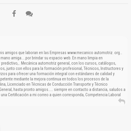
 mis amigos que laboran en las Empresas www.mecanico automotriz. org…
a mano amiga…..por brindar su espacio web. En mano limpia en
 predictivo,.. Mecánica automotriz general, con los cursos, catálogos,
os, junto con ellos para la formación profesional, Técnicos, Instructores y
rzos para ofrecer una formación integral con estándares de calidad y
petente mediante la mejora continua en todos los procesos de la
lina, Licenciado en Técnicas de Conducción Transporte y Técnico
General, hasta pronto amigos…… siempre en contacto a distancia, saludos a
 una Certificación a mi correo a quien corresponda, Competencia Laboral