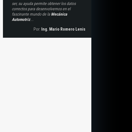
ser, su ayuda permite obtener los datos
correctos para desenvolvernos en el
fascinante mundo de la
Mecánica
Automotriz
...
Por:
Ing. Mario Romero Lenis