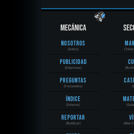
MECÁNICA
SEC
Nosotros
Ma
(Datos)
(Talle
Publicidad
C
(Empresas)
(Arch
Preguntas
Cat
(Frecuentes)
(
Índice
Mat
(Enlaces)
(Guí
Reportar
V
(Notificar)
(Alta 