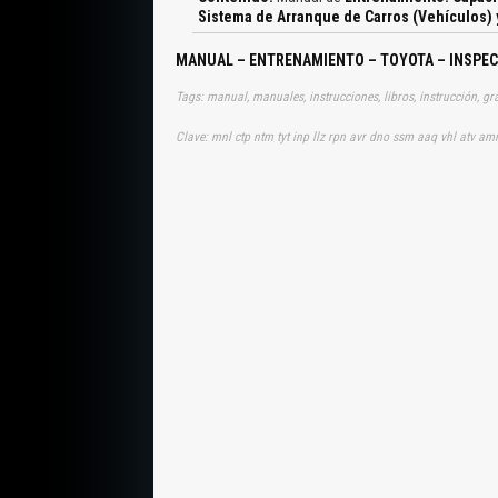
Sistema de Arranque de Carros (Vehículos) 
MANUAL – ENTRENAMIENTO – TOYOTA – INSPECC
Clave: mnl ctp ntm tyt inp llz rpn avr dno ssm aaq vhl atv am