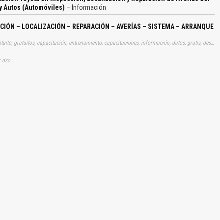
y Autos (Automóviles)
– Información
El Título es incorrecto según el contenido.
IÓN – LOCALIZACIÓN – REPARACIÓN – AVERÍAS – SISTEMA – ARRANQUE
Texto o Imagen de portada son erróneos.
Tags: manual, manuales, instrucciones, libros, instrucción, gratuito, gratuitos, capacitación, entrenamiento, capacitaciones, información, datos, gratis, descargar, vehículo, vehículos, autos, auto, coche, coches, automóvil, automovil, automóviles, automoviles, capacitaciones, inspecciones, localizaciones, reparaciones, averias, sistemas, arranques, aprender, descargas
No carga o no se visualiza el contenido.
r dsc
Reportar otro tipo de error...