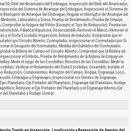
inal 50, Relé del Arrancador del Embrague, Inspección del Relé del Arrancador,
 Inspección del Sistema de Arranque del Embrague, Inspeccione el Sistema de
 Interruptor de Arranque del Embrague, Regular el Interruptor de Arranque del
Medición, Lubricantes y Grasa, Prueba de Rendimiento, Prueba de Empuje,
, Comprobar la Holgura del Piñón (Excepto el Tipo de Reducción), Prueba sin
Transmisión, Palanca Impulsora, Desensamble, Remover el Marco, Remover el
s y el Porta Escobilla, Inspección, Bobina de Inducido, Comprobar que el
ador por Circuito Abierto, Conmutador, inspeccionar el Conmutador por Si
ionar el Desgaste del Conmutador, Medida del Diámetro del Conmutador,
obar la Bobina de Campo en Circuito Abierto, Comprobar que la Bobina de
Inspeccionar el Embolo, Prueba de Rendimiento de la Bobina de Empuje en
illas, Medir el Largo de las Escobillas, Resortes de las Escobillas, Medir la
billas, Verificar el Aislamiento del Porta Escobillas, Ensamble, Instalar el
Tipo Reducción, Componentes, Armazón del Campo, Rodaje, Engranaje Loco,
esorte, Embrague y Engranajes, Inspeccionar los Dientes de Engranaje,
ipo Planetario, Eje Portador del Planetario, Engranaje del Planetario, Rodaje
gnético, Remover el Eje Portador del Planetario y el Engranaje Interno, Eje
r del Planetario y Rodaje Central…
ación Toyota en Inspección, Localización y Reparación de Averías del