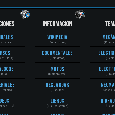
CIONES
INFORMACIÓN
TEM
nuales
Wikipedia
Mecán
r y Usuario)
(Documentos)
(Repara
ursos
Documentales
Electri
ivos PPTs)
(Completos)
(Eléctr
álogos
Motos
Electr
PDFs)
(Motocicletas)
(Circui
eriales
Descargar
Neumá
a Trabajo)
(Gratuitos)
(Capacit
ídeos
Libros
Hidráu
Calidad FHD)
(Sin Registrarse)
(Líquid