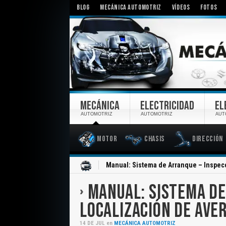
BLOG
MECÁNICA AUTOMOTRIZ
VÍDEOS
FOTOS
MECÁNICA
ELECTRICIDAD
EL
AUTOMOTRIZ
AUTOMOTRIZ
AUT
Motor
Chasis
Dirección
Inicio
Manual: Sistema de Arranque – Inspecc
MANUAL: SISTEMA DE
LOCALIZACIÓN DE AVE
14
DE
JUL
en
MECÁNICA AUTOMOTRIZ