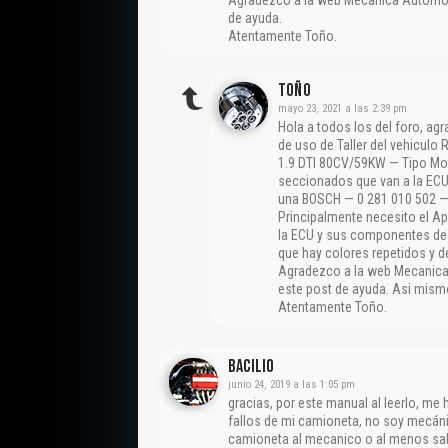
de ayuda.
Atentamente Toño.
Toño
mayo 23, 2021 a las 2:39 pm
Hola a todos los del foro, ag
de uso de Taller del vehiculo
1.9 DTI 80CV/59KW — Tipo Mot
seccionados que van a la ECU
una BOSCH — 0 281 010 502 
Principalmente necesito el A
la ECU y sus componentes de 
que hay colores repetidos y d
Agradezco a la web Mecanica A
este post de ayuda. Asi mism
Atentamente Toño.
Bacilio
junio 24, 2019 a las 1:05 pm
gracias, por este manual al leerlo, me
fallos de mi camioneta, no soy mecáni
camioneta al mecanico o al menos sabe