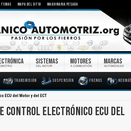
TEMAS
MAPA DEL SITIO
MAQUINARIA PESADA
ECTRÓNICA
SISTEMAS
MOTORES
MARCAS
OMOTRIZ
DEL MOTOR
A COMBUSTIÓN
AUTOMÓVILES
Transmisión
Suspensión
Frenos
Neumát
co ECU del Motor y del ECT
E CONTROL ELECTRÓNICO ECU DEL