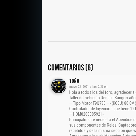
COMENTARIOS (6)
TOÑO
mayo 23, 2021 a las 2:36 pm
Hola a todos los del foro, agradeceri
Taller del vehiculo Renault Kangoo añ
— Tipo Motor F9Q780 —- (KC0U) 80 CV )
Controlador de Inyeccion que tiene 1
— HOM8200085921-.
Principalmente necesito el Apendice 
sus componentes de Reles, Captadores,
repetidos y de la misma seccion que va
Agradezco a la web Mecanica Automotriz