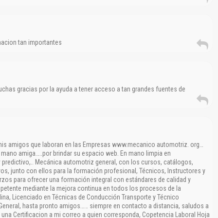
macion tan importantes
chas gracias por la ayuda a tener acceso a tan grandes fuentes de
 mis amigos que laboran en las Empresas www.mecanico automotriz. org…
a mano amiga…..por brindar su espacio web. En mano limpia en
 predictivo,.. Mecánica automotriz general, con los cursos, catálogos,
os, junto con ellos para la formación profesional, Técnicos, Instructores y
rzos para ofrecer una formación integral con estándares de calidad y
petente mediante la mejora continua en todos los procesos de la
lina, Licenciado en Técnicas de Conducción Transporte y Técnico
General, hasta pronto amigos…… siempre en contacto a distancia, saludos a
 una Certificacion a mi correo a quien corresponda, Copetencia Laboral Hoja