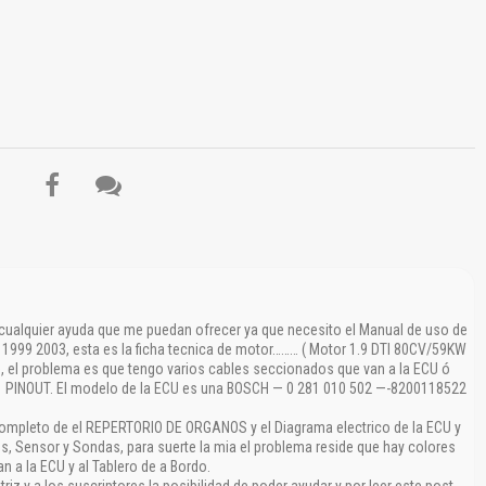
a cualquier ayuda que me puedan ofrecer ya que necesito el Manual de uso de
El Título es incorrecto según el contenido.
o 1999 2003, esta es la ficha tecnica de motor……… ( Motor 1.9 DTI 80CV/59KW
, el problema es que tengo varios cables seccionados que van a la ECU ó
Texto o Imagen de portada son erróneos.
21 PINOUT. El modelo de la ECU es una BOSCH — 0 281 010 502 —-8200118522
No carga o no se visualiza el contenido.
completo de el REPERTORIO DE ORGANOS y el Diagrama electrico de la ECU y
 Sensor y Sondas, para suerte la mia el problema reside que hay colores
Reportar otro tipo de error...
n a la ECU y al Tablero de a Bordo.
 y a los suscriptores la posibilidad de poder ayudar y por leer este post