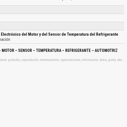
 Electrónico del Motor y del Sensor de Temperatura del Refrigerante
mación
– MOTOR – SENSOR – TEMPERATURA – REFRIGERANTE – AUTOMOTRIZ
Tags: manual, manuales, instrucciones, libros, instrucción, gratuito, gratuitos, capacitación, entrenamiento, capacitaciones, información, datos, gratis, descargar, vehículo, vehículos, autos, auto, coche, coches, automóvil, automovil, automóviles, automoviles, unidades, controles, electrónicas, electrónicos, electronicos, electronicas, motores, sensores, temperaturas, refrigerantes, aprender, descargas