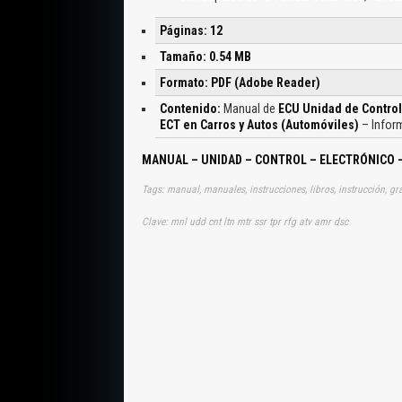
Páginas: 12
Tamaño: 0.54 MB
Formato: PDF (Adobe Reader)
Contenido:
Manual de
ECU Unidad de Control
ECT en Carros y Autos (Automóviles)
– Infor
MANUAL – UNIDAD – CONTROL – ELECTRÓNICO 
Clave: mnl udd cnt ltn mtr ssr tpr rfg atv amr dsc