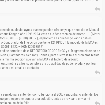
radeceria cualquier ayuda que me puedan ofrecer ya que necesito el Manual
 Renault Kangoo año 1999 2003, esta es la ficha tecnica de motor……… ( Motor
or F9Q780 —- (KC0U) 80 CV ), el problema es que tengo varios cables
 ó Controlador de Inyeccion que tiene 121 PINOUT. El modelo de la ECU es
—-8200118522 — HOM8200085921-.
pendice completo de el REPERTORIO DE ORGANOS y el Diagrama electrico de
Reles, Captadores, Sensor y Sondas, para suerte la mia el problema reside
e la misma seccion que van a la ECU y al Tablero de a Bordo.
utomotriz y a los suscriptores la posibilidad de poder ayudar y por leer
o anexo mi email de contacto
 ha servido para entender como funciona el ECU, y encontrar o entender los
co pero espero encontrar una solución, antes de revisar o enviar mi
r la causa de la falla