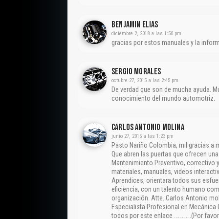
Benjamin Elias
diciembre 2, 2018 a las 1:50 pm
gracias por estos manuales y la infor
Sergio Morales
octubre 27, 2015 a las 2:45 pm
De verdad que son de mucha ayuda. Mu
conocimiento del mundo automotriz.
CARLOS ANTONIO MOLINA
junio 27, 2015 a las 1:23 pm
Pasto Nariño Colombia, mil gracias a
Que abren las puertas que ofrecen un
Mantenimiento Preventivo, correctivo y
materiales, manuales, videos interactiv
Aprendices, orientara todos sus esfue
eficiencia, con un talento humano com
organización. Atte. Carlos Antonio mo
Especialista Profesional en Mecánica 
todos por este enlace ………….(Por favor