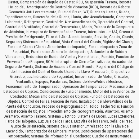
Caster, Comparación de ángulo de Caster, RSU, Suspensión Trasera, Resorte
Helicoidal, Amortiguador de Control de Vibración (RCD), Resorte de Rebote,
Geometría Anti Levantamiento, Buje del Brazo, WT, Ruedas y Llantas, Rueda,
Especificaciones, Dimensión de la Rueda, Llanta, Aire Acondicionado, Compresor,
Lubricante, Refrigerante, Control del Aire Acondicionado, Operación del Control,
Control del Ventilador, Control de Temperatura, Modo, Palanca de la Compuerta
de Admisión, Interruptor de Desempañador Trasero, Interruptor de A/A, Sensor de
Presión del Refrigerante, Filtro del Aire Acondicionado, Servicio, Chasis, Chasis,
Seguros y Sistemas de Seguridad, Vista General del Chasis, Rigidez del Chasis,
Zona del Chasis (Chasis Absorbedor de Impacto), Zona de Impacto y Zona de
Seguridad, Puertas con Absorción de Impactos, Aislamiento de Ruido y
Vibraciones, Reducción de Ruido de Viento y Hermeticidad, Función, Función de
Prevención de Bloqueo, BCM, Interruptor de Cierre Centralizado, Actuador del
Seguro de Puerta, Sistema de Acceso a Control Remoto, Registro del Código de
Identificación del Control Remoto Usando la Llave, Precaución, Dispositivo
Antirrobo, Luz Indicadora de Seguridad, Inmovilizador de Motor, Cristales,
Ventanillas, Espejos, Parabrisas, Sistema de ElevaVidrios Eléctrico,
Funcionamiento del Temporizador, Operación del Temporizador, Mecanismo de
Detección de Objetos, Condiciones de Funcionamiento, Motor del ElevaVidrios del
Conductor, Mecanismo de Detección de Objetos, Función de Detección de
Objetos, Control de Fallas, Función de Paro, Instalación del ElevaVidrios de la
Puerta del Conductor, Proceso de Reprogramación, Toldo, Techo Solar, Función
de Detección de Objetos, Procedimiento de Reprogramación, Asientos, Asiento
Delantero, Asiento Trasero, Sistema Eléctrico, Sistema de Luces, Luces Exteriores,
Faros de Halógeno, Luz Baja de los Faros, Luz Alta de los Faros, Señal de Paso,
Ajuste de Orientación, Sistema de Luz Interior Entrelazado con la Llave de
Encendido, Temporizador de Lámpara Interior, Condiciones de Operaciones del
Temporizador, Sistema de Información al Conductor, Cuadro de Instrumentos.