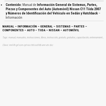
Contenido:
Manual de
Información General de Sistemas, Partes,
Piezas y Componentes del Auto (Automóvil) Nissan C11 Tiida 2007
y Números de Identificación del Vehículo en Sedán y Hatchback
–
Información
MANUAL – INFORMACIÓN – GENERAL – SISTEMAS – PARTES –
COMPONENTES – AUTO – TIIDA – NISSAN – AUTOMÓVIL
Tags: manual, manuales, instrucciones, libros, instrucción, gratuito, gratuitos, capacitación, entrenamiento, capacitaciones, información, datos, gratis, descargar, vehículo, vehículos, autos, auto, coche, coches, automóvil, automovil, automóviles, automoviles, informaciones, sistema, componentes, nisan, tida, tilda, sedanes, sedán, hashback, aprender, descargas
Clave: mnl ifn grl ssm cpt nss ttd ssd htb amr atv dsc
El Título es incorrecto según el contenido.
Texto o Imagen de portada son erróneos.
No carga o no se visualiza el contenido.