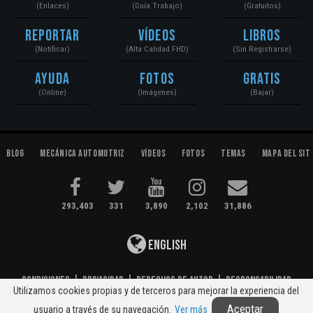
(Enlaces)
(Guía Trabajo)
(Gratuitos)
Reportar
Vídeos
Libros
(Notificar)
(Alta Calidad FHD)
(Sin Registrarse)
Ayuda
Fotos
Gratis
(Online)
(Imágenes)
(Bajar)
Blog
Mecánica Automotriz
Vídeos
Fotos
Temas
Mapa del Sit
293,403
331
3,890
2,102
31,886
English
Condiciones
|
Privacidad
|
Derechos de Autor
|
Responsabilidad
Utilizamos cookies propias y de terceros para mejorar la experiencia del
© 2020 Mecánica Automotriz. Motores, Sistemas, Electromecánica...
Aceptar
usuario a través de su navegación.
Ver más