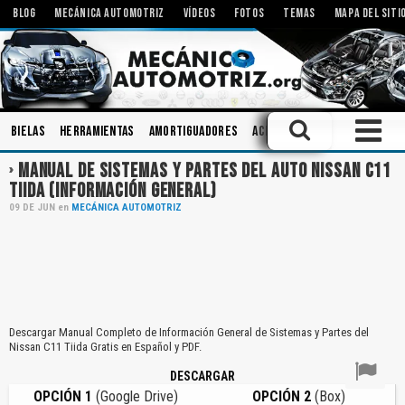
BLOG
MECÁNICA AUTOMOTRIZ
VÍDEOS
FOTOS
TEMAS
MAPA DEL SITI
Bielas
Herramientas
Amortiguadores
Aceites
Talleres
Motor
MANUAL DE SISTEMAS Y PARTES DEL AUTO NISSAN C11
TIIDA (INFORMACIÓN GENERAL)
09
DE
JUN
en
MECÁNICA AUTOMOTRIZ
Descargar Manual Completo de Información General de Sistemas y Partes del
Nissan C11 Tiida Gratis en Español y PDF.
DESCARGAR
OPCIÓN 1
(Google Drive)
OPCIÓN 2
(Box)