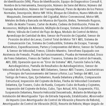
de Identificación (VIN), Placa de Identificación, Equipo de Diagnostico Consult II,
Nombre de la Herramienta, Descripción, Número de Serie del Motor, Número del
Transeje Automático, Número del Transeje Manual, Pares de Apriete de los Pernos
Normales, Descripción, Motor MR 18 De, Bloque de Cilindros, Nuevo Método de
Maquinado, Descentramiento del Cigüeñal, Motor Convencional, Motor MR,
Metales de Biela y Bancada sin Muesca de Fijación, Bielas, Terminado Rugoso,
Sello de Aceite Trasero, Carter de Aceite, Cadena de Distribución, Polea de
Accesorios, Múltiple de Admisión, Múltiple de Escape, Sistema de Enfriamiento de
Motor, Válvula de Control de Flujo de Agua, Modulo de Control de Motor,
Aprendizaje de Cantidad de Aire, Sensor de Posición de Cigüeñal, Sensor de
Posición de árbol de Levas, Control Total de Motor TA Y ABS, Sistema de
Comunicación Can, Sistema de Combustible, Sistema de Escape, Transeje
Automático, Especificaciones, Partes y Componentes del Motor, Sensor de Turbina
& Sensor de Velocidad, Frenos, Cilindro Maestro, Servofreno Equipado con
Asistencia de Frenado, Prueba de Funcionamiento, Prueba de Hermeticidad, Disco
de Freno Delantero, Frenos de Tambor Traseros, Sistema de Control de Frenado,
ABS, EBD, Operación que no es “Error de Sistema” ABS, Función Salva la Falla,
Autodiagnóstico, Pantalla de Resultados de Autodiagnóstico, Sensor de
Velocidad de la Rueda, Sensor ABS Delantero, Sensor ABS Trasero, Características
y Principio de Funcionamiento del Sensor y Rotor, Luz Testigo del ABS, Luz
Testigo de Frenos, Ejes, Eje Delantero, Rueda Delantera y Muñón, Comparación
Estructural, Inspección del Cojinete de Bolas, Flecha de Velocidad Constante
Delantera, Eje Trasero, Cubo de Rueda, Conjunto Cubo de Rueda y Cojinetes,
Inspección del Cojinete de Bolas, Cubo, Tipo Actual, N16, Suspensión, FSU,
Suspensión Delantera, Resorte Helicoidal Descentrado, Aislante de Montaje de
Instalación del Amortiguador Tipo de Entrada Separada, Estabilizador, Absorvedor
de Impacto (con Amortiguador de Control de Vibración y Resorte de Rebote),
Amortiguador de Control de Vibración (RCD), Resorte de Rebote, Mayor ángulo de