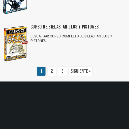
El Título es incorrecto según el contenido.
Texto o Imagen de portada son erróneos.
CURSO DE BIELAS, ANILLOS Y PISTONES
No carga o no se visualiza el contenido.
DESCARGAR CURSO COMPLETO DE BIELAS, ANILLOS Y
PISTONES
Reportar otro tipo de error...
1
2
3
Siguiente »