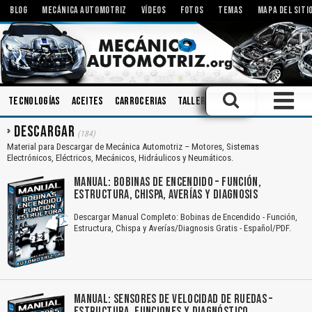
BLOG
MECÁNICA AUTOMOTRIZ
VÍDEOS
FOTOS
TEMAS
MAPA DEL SITI
Tecnologías
Aceites
Carrocerias
Talleres
Inyectores
Siste
DESCARGAR
(184)
Material para Descargar de Mecánica Automotriz – Motores, Sistemas
Electrónicos, Eléctricos, Mecánicos, Hidráulicos y Neumáticos.
MANUAL: BOBINAS DE ENCENDIDO – FUNCIÓN,
ESTRUCTURA, CHISPA, AVERÍAS Y DIAGNOSIS
Descargar Manual Completo: Bobinas de Encendido - Función,
Estructura, Chispa y Averías/Diagnosis Gratis - Español/PDF.
MANUAL: SENSORES DE VELOCIDAD DE RUEDAS –
ESTRUCTURA, FUNCIONES Y DIAGNÓSTICO