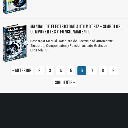
El Título es incorrecto según el contenido.
MANUAL DE ELECTRICIDAD AUTOMOTRIZ – SÍMBOLOS,
Texto o Imagen de portada son erróneos.
COMPONENTES Y FUNCIONAMIENTO
Descargar Manual Completo de Electricidad Automotriz -
No carga o no se visualiza el contenido.
Símbolos, Componentes y Funcionamiento Gratis en
Español/PDF.
Reportar otro tipo de error...
« Anterior
2
3
4
5
6
7
8
9
Siguiente »