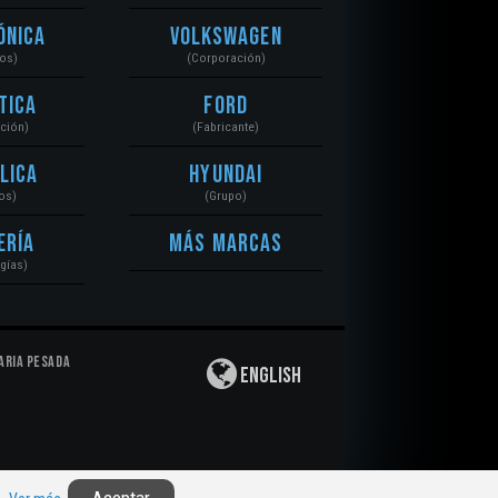
ónica
Volkswagen
tos)
(Corporación)
tica
Ford
ación)
(Fabricante)
lica
Hyundai
os)
(Grupo)
ería
Más Marcas
gías)
aria Pesada
English
Privacidad
|
Derechos de Autor
|
Responsabilidad