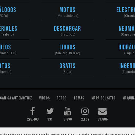
álogos
Motos
Electr
PDFs)
(Motocicletas)
(Circui
eriales
Descargar
Neumá
a Trabajo)
(Gratuitos)
(Capacit
ídeos
Libros
Hidráu
Calidad FHD)
(Sin Registrarse)
(Líquid
otos
Gratis
Ingeni
ágenes)
(Bajar)
(Tecnolo
cánica Automotriz
Vídeos
Fotos
Temas
Mapa del Sitio
Maquin
293,403
331
3,890
2,102
31,886
ectromecánica...
Condiciones
|