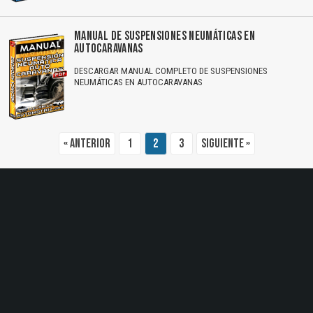
El Título es incorrecto según el contenido.
MANUAL DE SUSPENSIONES NEUMÁTICAS EN
Texto o Imagen de portada son erróneos.
AUTOCARAVANAS
DESCARGAR MANUAL COMPLETO DE SUSPENSIONES
No carga o no se visualiza el contenido.
NEUMÁTICAS EN AUTOCARAVANAS
Reportar otro tipo de error...
« Anterior
1
2
3
Siguiente »