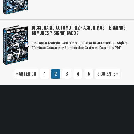
El Título es incorrecto según el contenido.
Texto o Imagen de portada son erróneos.
DICCIONARIO AUTOMOTRIZ – ACRÓNIMOS, TÉRMINOS
COMUNES Y SIGNIFICADOS
No carga o no se visualiza el contenido.
Descargar Material Completo: Diccionario Automotriz - Siglas,
Reportar otro tipo de error...
Términos Comunes y Significados Gratis en Español y PDF.
« Anterior
1
2
3
4
5
Siguiente »