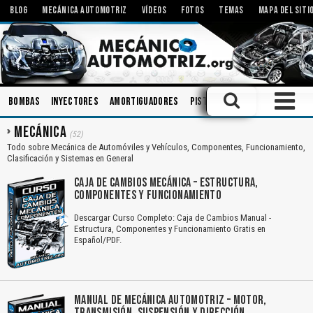
BLOG
MECÁNICA AUTOMOTRIZ
VÍDEOS
FOTOS
TEMAS
MAPA DEL SITI
Bombas
Inyectores
Amortiguadores
Pistones
Ingeniería
Emb
MECÁNICA
(52)
Todo sobre Mecánica de Automóviles y Vehículos, Componentes, Funcionamiento,
Clasificación y Sistemas en General
CAJA DE CAMBIOS MECÁNICA – ESTRUCTURA,
COMPONENTES Y FUNCIONAMIENTO
Descargar Curso Completo: Caja de Cambios Manual -
Estructura, Componentes y Funcionamiento Gratis en
Español/PDF.
MANUAL DE MECÁNICA AUTOMOTRIZ – MOTOR,
TRANSMISIÓN, SUSPENSIÓN Y DIRECCIÓN