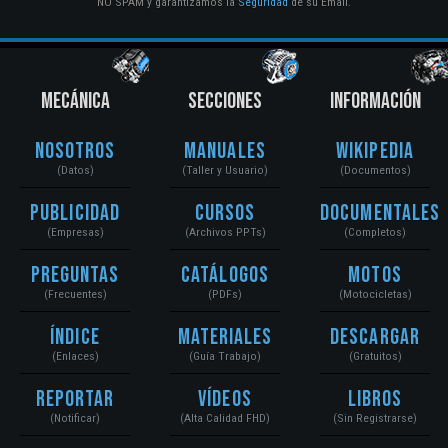
NO SPAM y garantizamos la
Seguridad
de su Email.
MECÁNICA
SECCIONES
INFORMACIÓN
Nosotros
Manuales
Wikipedia
(Datos)
(Taller y Usuario)
(Documentos)
Publicidad
Cursos
Documentales
(Empresas)
(Archivos PPTs)
(Completos)
Preguntas
Catálogos
Motos
(Frecuentes)
(PDFs)
(Motocicletas)
Índice
Materiales
Descargar
(Enlaces)
(Guía Trabajo)
(Gratuitos)
Reportar
Vídeos
Libros
(Notificar)
(Alta Calidad FHD)
(Sin Registrarse)