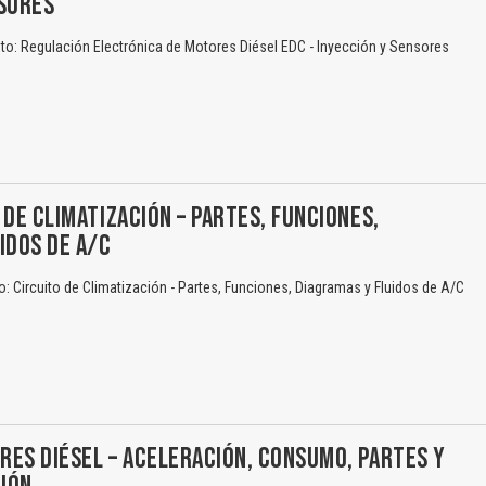
NSORES
o: Regulación Electrónica de Motores Diésel EDC - Inyección y Sensores
El Título es incorrecto según el contenido.
Texto o Imagen de portada son erróneos.
 DE CLIMATIZACIÓN – PARTES, FUNCIONES,
No carga o no se visualiza el contenido.
IDOS DE A/C
Reportar otro tipo de error...
 Circuito de Climatización - Partes, Funciones, Diagramas y Fluidos de A/C
ES DIÉSEL – ACELERACIÓN, CONSUMO, PARTES Y