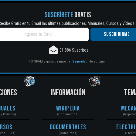
SUSCRÍBETE
GRATIS
Recibe Gratis en tu Email las últimas publicaciones. Manuales, Cursos y Vídeos..
31,886 Suscritos
NO SPAM y garantizamos la
Seguridad
de su Email.
CIONES
INFORMACIÓN
TEM
nuales
Wikipedia
Mecán
r y Usuario)
(Documentos)
(Repara
ursos
Documentales
Electri
ivos PPTs)
(Completos)
(Eléctr