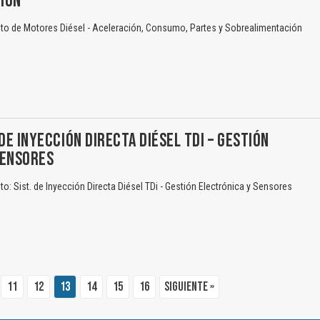
IÓN
o de Motores Diésel - Aceleración, Consumo, Partes y Sobrealimentación
DE INYECCIÓN DIRECTA DIÉSEL TDI – GESTIÓN
SENSORES
: Sist. de Inyección Directa Diésel TDi - Gestión Electrónica y Sensores
11
12
13
14
15
16
Siguiente »