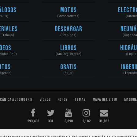
álogos
Motos
Electr
PDFs)
(Motocicletas)
(Circui
eriales
Descargar
Neumá
a Trabajo)
(Gratuitos)
(Capacit
ídeos
Libros
Hidráu
Calidad FHD)
(Sin Registrarse)
(Líquid
otos
Gratis
Ingeni
ágenes)
(Bajar)
(Tecnolo
cánica Automotriz
Vídeos
Fotos
Temas
Mapa del Sitio
Maquin
293,403
331
3,890
2,102
31,886
ectromecánica...
Condiciones
|