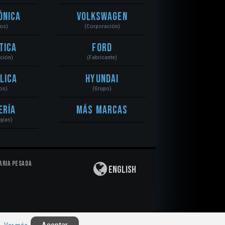
ónica
Volkswagen
tos)
(Corporación)
tica
Ford
ación)
(Fabricante)
lica
Hyundai
os)
(Grupo)
ería
Más Marcas
gías)
aria Pesada
English
Privacidad
|
Derechos de Autor
|
Responsabilidad