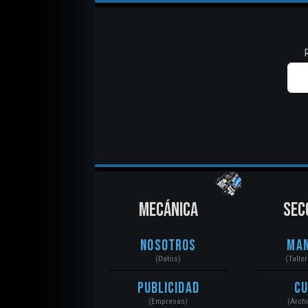
MECÁNICA
SEC
Nosotros
Ma
(Datos)
(Talle
Publicidad
C
(Empresas)
(Arch