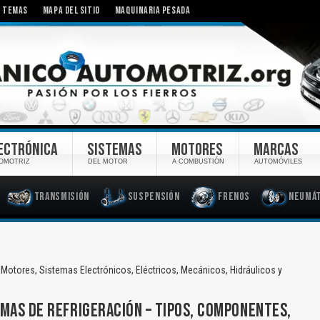
TEMAS
MAPA DEL SITIO
MAQUINARIA PESADA
ECTRÓNICA
SISTEMAS
MOTORES
MARCAS
OMOTRIZ
DEL MOTOR
A COMBUSTIÓN
AUTOMÓVILES
Transmisión
Suspensión
Frenos
Neumát
Motores, Sistemas Electrónicos, Eléctricos, Mecánicos, Hidráulicos y
MAS DE REFRIGERACIÓN – TIPOS, COMPONENTES,