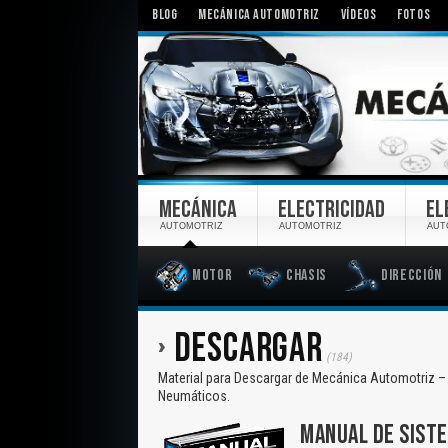
BLOG
MECÁNICA AUTOMOTRIZ
VÍDEOS
FOTOS
MECÁNICA
ELECTRICIDAD
EL
AUTOMOTRIZ
AUTOMOTRIZ
AUT
Motor
Chasis
Dirección
DESCARGAR
(184)
Material para Descargar de Mecánica Automotriz – 
Neumáticos.
MANUAL DE SISTE