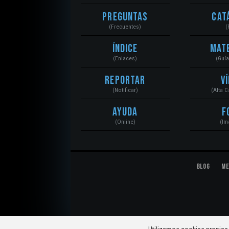
Preguntas
Cat
(Frecuentes)
(
Índice
Mat
(Enlaces)
(Guí
Reportar
V
(Notificar)
(Alta 
Ayuda
F
(Online)
(Im
Blog
Me
© 2020 Mecánica Automotriz. Motores, Sistemas, El