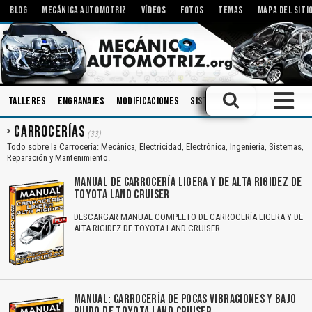
BLOG
MECÁNICA AUTOMOTRIZ
VÍDEOS
FOTOS
TEMAS
MAPA DEL SITI
Talleres
Engranajes
Modificaciones
Sistemas de Audio
Carroce
CARROCERÍAS
(33)
Todo sobre la Carrocería: Mecánica, Electricidad, Electrónica, Ingeniería, Sistemas,
Reparación y Mantenimiento.
MANUAL DE CARROCERÍA LIGERA Y DE ALTA RIGIDEZ DE
TOYOTA LAND CRUISER
DESCARGAR MANUAL COMPLETO DE CARROCERÍA LIGERA Y DE
ALTA RIGIDEZ DE TOYOTA LAND CRUISER
MANUAL: CARROCERÍA DE POCAS VIBRACIONES Y BAJO
RUIDO DE TOYOTA LAND CRUISER